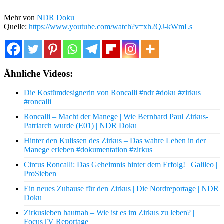
Mehr von
NDR Doku
Quelle:
https://www.youtube.com/watch?v=xh2QJ-kWmLs
Ähnliche Videos:
Die Kostümdesignerin von Roncalli #ndr #doku #zirkus
#roncalli
Roncalli – Macht der Manege | Wie Bernhard Paul Zirkus-
Patriarch wurde (E01) | NDR Doku
Hinter den Kulissen des Zirkus – Das wahre Leben in der
Manege erleben #dokumentation #zirkus
Circus Roncalli: Das Geheimnis hinter dem Erfolg! | Galileo |
ProSieben
Ein neues Zuhause für den Zirkus | Die Nordreportage | NDR
Doku
Zirkusleben hautnah – Wie ist es im Zirkus zu leben? |
FocusTV Reportage