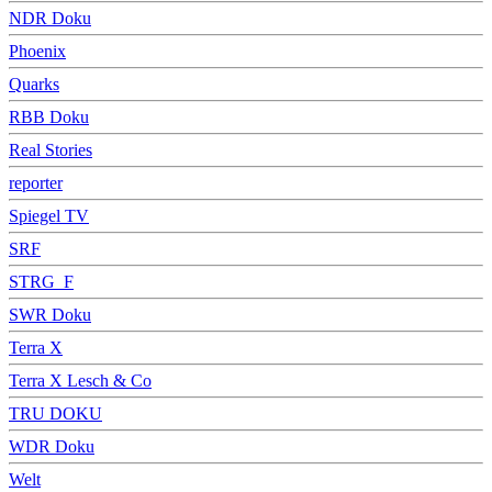
NDR Doku
Phoenix
Quarks
RBB Doku
Real Stories
reporter
Spiegel TV
SRF
STRG_F
SWR Doku
Terra X
Terra X Lesch & Co
TRU DOKU
WDR Doku
Welt