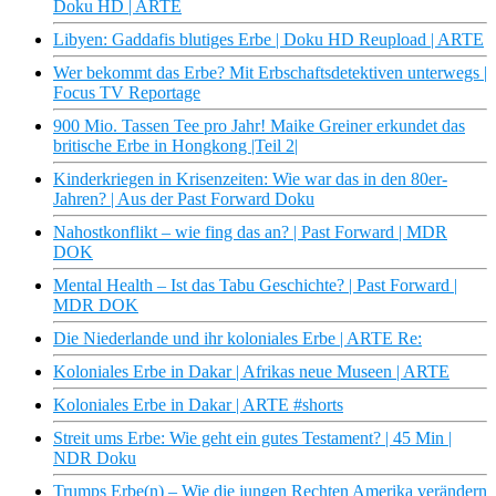
Doku HD | ARTE
Libyen: Gaddafis blutiges Erbe | Doku HD Reupload | ARTE
Wer bekommt das Erbe? Mit Erbschaftsdetektiven unterwegs |
Focus TV Reportage
900 Mio. Tassen Tee pro Jahr! Maike Greiner erkundet das
britische Erbe in Hongkong |Teil 2|
Kinderkriegen in Krisenzeiten: Wie war das in den 80er-
Jahren? | Aus der Past Forward Doku
Nahostkonflikt – wie fing das an? | Past Forward | MDR
DOK
Mental Health – Ist das Tabu Geschichte? | Past Forward |
MDR DOK
Die Niederlande und ihr koloniales Erbe | ARTE Re:
Koloniales Erbe in Dakar | Afrikas neue Museen | ARTE
Koloniales Erbe in Dakar | ARTE #shorts
Streit ums Erbe: Wie geht ein gutes Testament? | 45 Min |
NDR Doku
Trumps Erbe(n) – Wie die jungen Rechten Amerika verändern