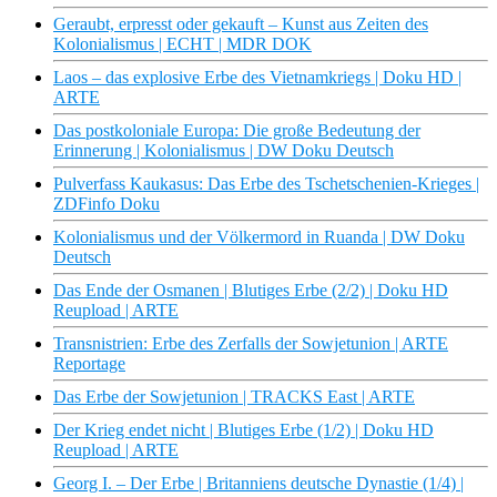
Geraubt, erpresst oder gekauft – Kunst aus Zeiten des
Kolonialismus | ECHT | MDR DOK
Laos – das explosive Erbe des Vietnamkriegs | Doku HD |
ARTE
Das postkoloniale Europa: Die große Bedeutung der
Erinnerung | Kolonialismus | DW Doku Deutsch
Pulverfass Kaukasus: Das Erbe des Tschetschenien-Krieges |
ZDFinfo Doku
Kolonialismus und der Völkermord in Ruanda | DW Doku
Deutsch
Das Ende der Osmanen | Blutiges Erbe (2/2) | Doku HD
Reupload | ARTE
Transnistrien: Erbe des Zerfalls der Sowjetunion | ARTE
Reportage
Das Erbe der Sowjetunion | TRACKS East | ARTE
Der Krieg endet nicht | Blutiges Erbe (1/2) | Doku HD
Reupload | ARTE
Georg I. – Der Erbe | Britanniens deutsche Dynastie (1/4) |