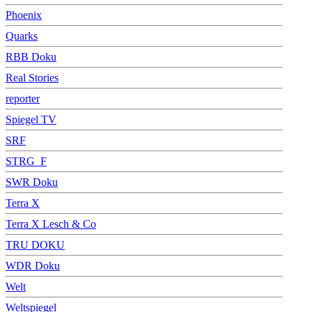
Phoenix
Quarks
RBB Doku
Real Stories
reporter
Spiegel TV
SRF
STRG_F
SWR Doku
Terra X
Terra X Lesch & Co
TRU DOKU
WDR Doku
Welt
Weltspiegel