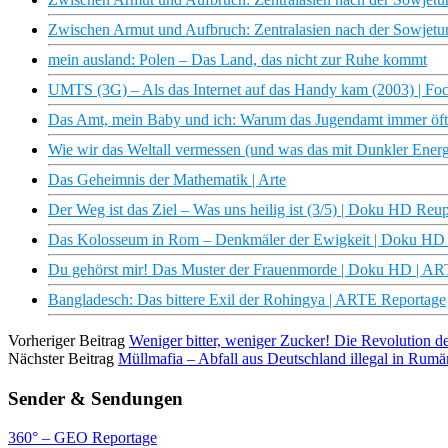
Zwischen Armut und Aufbruch: Zentralasien nach der Sowj
mein ausland: Polen – Das Land, das nicht zur Ruhe kommt
UMTS (3G) – Als das Internet auf das Handy kam (2003) | Fo
Das Amt, mein Baby und ich: Warum das Jugendamt immer öft
Wie wir das Weltall vermessen (und was das mit Dunkler Energ
Das Geheimnis der Mathematik | Arte
Der Weg ist das Ziel – Was uns heilig ist (3/5) | Doku HD Re
Das Kolosseum in Rom – Denkmäler der Ewigkeit | Doku HD
Du gehörst mir! Das Muster der Frauenmorde | Doku HD | A
Bangladesch: Das bittere Exil der Rohingya | ARTE Reportage
Vorheriger Beitrag
Weniger bitter, weniger Zucker! Die Revolution de
Nächster Beitrag
Müllmafia – Abfall aus Deutschland illegal in Rumä
Sender & Sendungen
360° – GEO Reportage