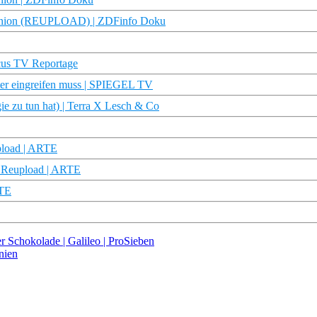
etunion (REUPLOAD) | ZDFinfo Doku
cus TV Reportage
er eingreifen muss | SPIEGEL TV
ie zu tun hat) | Terra X Lesch & Co
upload | ARTE
 Reupload | ARTE
RTE
r Schokolade | Galileo | ProSieben
nien