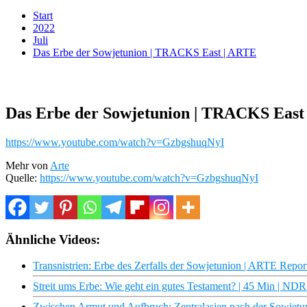
Start
2022
Juli
Das Erbe der Sowjetunion | TRACKS East | ARTE
Das Erbe der Sowjetunion | TRACKS East
https://www.youtube.com/watch?v=GzbgshuqNyI
Mehr von
Arte
Quelle:
https://www.youtube.com/watch?v=GzbgshuqNyI
Ähnliche Videos:
Transnistrien: Erbe des Zerfalls der Sowjetunion | ARTE Repor
Streit ums Erbe: Wie geht ein gutes Testament? | 45 Min | ND
Zwischen Armut und Aufbruch: Zentralasien nach der Sowjet