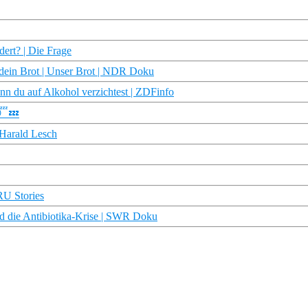
ert? | Die Frage
 dein Brot | Unser Brot | NDR Doku
nn du auf Alkohol verzichtest | ZDFinfo
😴💤
 Harald Lesch
TRU Stories
 die Antibiotika-Krise | SWR Doku