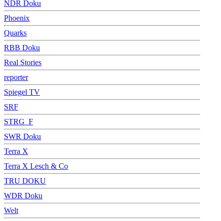
NDR Doku
Phoenix
Quarks
RBB Doku
Real Stories
reporter
Spiegel TV
SRF
STRG_F
SWR Doku
Terra X
Terra X Lesch & Co
TRU DOKU
WDR Doku
Welt