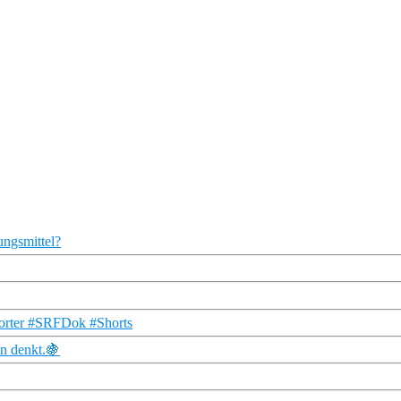
ungsmittel?
porter #SRFDok #Shorts
n denkt.🍇