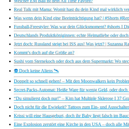
Welcher EM Ball ist dein All Time Favorit?
Real Talk mit Mama: Womit hast du dein Kind mal wirklich verl
Was wenn dein Kind eine Beeinträchtigung hat? | #Shorts #R
Fussball-Freestyler: Was war dein Glücksmoment? #shorts I Di
Deutschlands Produktköniginnen: echte Heimatliebe oder doch 
Jetzt doch: Russland steigt bei ISS aus! Was jetzt? | Suzanna R
Kommt’s doch auf die Größe an?
Sushi vom Sternekoch oder doch aus dem Supermarkt: Wo steckt
👽 Doch keine Aliens 🛰
Doppelt so schnell gehen! – Mit den Moonwalkers kein Problem
Secret-Packs-Automat: Heiße Ware für wenig Geld, oder doch
“Du simulierst doch nur!” – Kim hat Multiple Sklerose I 37 Gr
Doch nicht für die Ewigkeit? Tattoos zum Ein- und Ausschalte
Krissi will eine Hausgeburt, doch ihr Baby liegt falsch im Bau
Eine Explosion zerstört eine Kirche in den USA – doch alle Mi