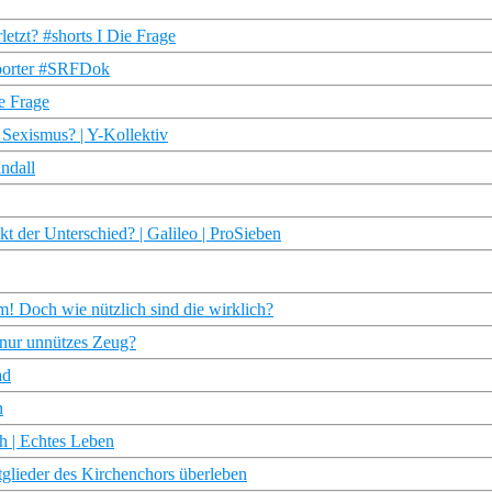
etzt? #shorts I Die Frage
eporter #SRFDok
e Frage
Sexismus? | Y-Kollektiv
andall
 der Unterschied? | Galileo | ProSieben
! Doch wie nützlich sind die wirklich?
 nur unnützes Zeug?
ad
n
ch | Echtes Leben
tglieder des Kirchenchors überleben