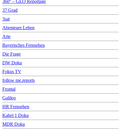
360° – GEO Reportage
37 Grad
3sat
Abenteuer Leben
Arte
Bayerisches Fernsehen
Die Frage
DW Doku
Fokus TV
follow me.reports
Frontal
Galileo
HR Fernsehen
Kabel 1 Doku
MDR Doku