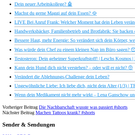
Dein neuer Arbeitskollege? 🤖
Machst du gerne Maggi auf dein Essen? 🥘
LIVE Bei Anruf Frank: Welcher Moment hat dein Leben veränd
Handwerksbäcker, Familienbetrieb und Brotfabrik: Sie backen
Bessere Haut, mehr Energie: So verändert sich dein Körper, we
Was würde dein Chef zu einem kleinen Nap im Büro sagen? 
Testosteron: Dein geheimer Superkraftstoff! | Leschs Kosmos |
Kann dein Hund dich nicht verstehen? – oder will er nicht? 🤨
Verändert die Ablehnungs-Challenge dein Leben?
Ungewöhnliche Liebe: Ich liebe dich, nicht dein Alter (1/3) | 
Wenn dein Medikament nicht mehr wirkt – Lena Ganschow und
Vorheriger Beitrag
Die Nachbarschaft wusste was passiert #shorts
Nächster Beitrag
Machen Tattoos krank? #shorts
Sender & Sendungen