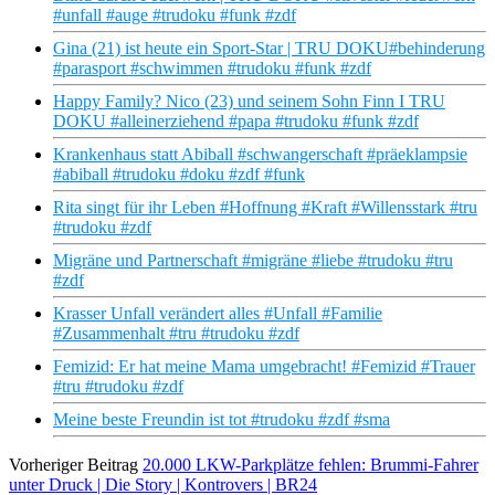
#unfall #auge #trudoku #funk #zdf
Gina (21) ist heute ein Sport-Star | TRU DOKU#behinderung
#parasport #schwimmen #trudoku #funk #zdf
Happy Family? Nico (23) und seinem Sohn Finn I TRU
DOKU #alleinerziehend #papa #trudoku #funk #zdf
Krankenhaus statt Abiball #schwangerschaft #präeklampsie
#abiball #trudoku #doku #zdf #funk
Rita singt für ihr Leben #Hoffnung #Kraft #Willensstark #tru
#trudoku #zdf
Migräne und Partnerschaft #migräne #liebe #trudoku #tru
#zdf
Krasser Unfall verändert alles #Unfall #Familie
#Zusammenhalt #tru #trudoku #zdf
Femizid: Er hat meine Mama umgebracht! #Femizid #Trauer
#tru #trudoku #zdf
Meine beste Freundin ist tot #trudoku #zdf #sma
Vorheriger Beitrag
20.000 LKW-Parkplätze fehlen: Brummi-Fahrer
unter Druck | Die Story | Kontrovers | BR24