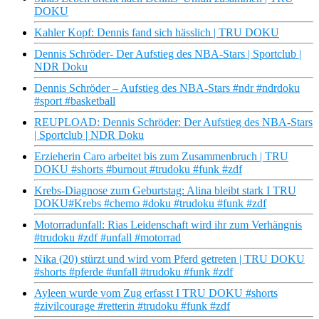
DOKU
Kahler Kopf: Dennis fand sich hässlich | TRU DOKU
Dennis Schröder- Der Aufstieg des NBA-Stars | Sportclub |
NDR Doku
Dennis Schröder – Aufstieg des NBA-Stars #ndr #ndrdoku
#sport #basketball
REUPLOAD: Dennis Schröder: Der Aufstieg des NBA-Stars
| Sportclub | NDR Doku
Erzieherin Caro arbeitet bis zum Zusammenbruch | TRU
DOKU #shorts #burnout #trudoku #funk #zdf
Krebs-Diagnose zum Geburtstag: Alina bleibt stark I TRU
DOKU#Krebs #chemo #doku #trudoku #funk #zdf
Motorradunfall: Rias Leidenschaft wird ihr zum Verhängnis
#trudoku #zdf #unfall #motorrad
Nika (20) stürzt und wird vom Pferd getreten | TRU DOKU
#shorts #pferde #unfall #trudoku #funk #zdf
Ayleen wurde vom Zug erfasst I TRU DOKU #shorts
#zivilcourage #retterin #trudoku #funk #zdf