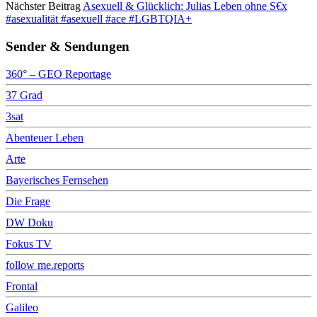
Nächster Beitrag
Asexuell & Glücklich: Julias Leben ohne S€x
#asexualität #asexuell #ace #LGBTQIA+
Sender & Sendungen
360° – GEO Reportage
37 Grad
3sat
Abenteuer Leben
Arte
Bayerisches Fernsehen
Die Frage
DW Doku
Fokus TV
follow me.reports
Frontal
Galileo