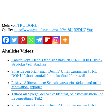
Mehr von
TRU DOKU
Quelle:
https://www.youtube.com/watch?v=8UjB2DHQVuc
Ähnliche Videos:
Kahler Kopf: Dennis fand sich hässlich | TRU DOKU #funk
#trudoku #zdf #badhair
Sinas Leben bricht nach Dennis’ Unfall zusammen | TRU
DOKU #shorts #unfall #trudoku #tod #funk #zdf
Positive Affirmationen: Selbstbewusstsein stärken und mehr
Motivation | reporter
Tattoos als Spiegel der Seele: Identität, Selbstbewusstsein und
Lebensrettung |Teil2|
Sinas Leben bricht nach Dennis’ Unfall zusammen | TRU