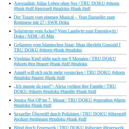
Asexualität: Julias Leben ohne Sex | TRU DOKU #shorts
#funk #zdf #asexuell #trudoku #funk #zdf
Der Traum vom eigenen Musical – Vom Darsteller zum
Regisseur mit 27 | SWR Doku
Solarstrom vom Acker? Vom Landwirt zum Energiewirt |
Doku | NDR | 45 Min
Gefangen vom Islamischen Staat: Jihan überlebt Genozid I
TRU DOKU #shorts #funk #trudoku
Virginias Kind stirbt nach nur 9 Monaten | TRU DOKU
#shorts #tot #trauer #funk #zdf #trudoku
Amaël will sich nicht mehr verstecken | TRU DOKU #shorts
#trudoku #queer #funk #zdf
„Ich musste da raus!“- Alexa verlässt ihre Familie | TRU
DOKU #shorts #trudoku #familie #funk #zdf
Jessica Not OP im 7. Monat | TRU DOKU #operation #darm
#trudoku #funk #zdf
Sexueller Übergriff durch Polizisten | TRU DOKU #übergriff
#polizei #nötigung #trudoku #funk #zdf
Blind durch Feuerwerk | TRU DOKU #silvester #feuerwerk