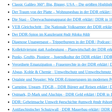
Classic Galileo 360°: Big, Bigger, USA – Die größten Highligh
Der Traum von der Platte – Wohnungsbau in der DDR erklär
Die Stasi – Überwachungsapparat der DDR erklärt | DDR in
VEB Gleichschritt · Die Nationale Volksarmee der DDR erkl
Der DDR-Spion im Kanzleramt #ndr #doku #ddr
Diagnose Unangepasst – Tripperburgen in der DDR | Podcast
Kollektivierung statt Ausbeutung – Planwirtschaft der DDR 
Punks, Gruftis, Pioniere – Jugendkultur der DDR erklärt | 
Verordnete Emanzipation – Frauenrechte in der DDR erklärt
Abgas, Kohle & Chemie · Umweltschutz und Umweltschmutz
Ostalgie und Neugier: Wie DDR-Erinnerungen im modernen Pot
Camping, Ungarn, FDGB – DDR Bürger auf Reisen erklärt 
Ostmark, D-Mark und Aluchips · DDR Geld erklärt | DDR i
DDR: Geheimsache Umwelt #geschichte #umwelt #mdr #shorts
Antifaschistischer Schutzwall · DDR Mauerbau erklärt | DD