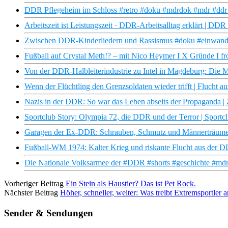
DDR Pflegeheim im Schloss #retro #doku #mdrdok #mdr #ddr #
Arbeitszeit ist Leistungszeit · DDR-Arbeitsalltag erklärt | 
Zwischen DDR-Kinderliedern und Rassismus #doku #einwande
Fußball auf Crystal Meth!? – mit Nico Heymer I X Gründe I fro
Von der DDR-Halbleiterindustrie zu Intel in Magdeburg: Di
Wenn der Flüchtling den Grenzsoldaten wieder trifft | Flucht
Nazis in der DDR: So war das Leben abseits der Propaganda 
Sportclub Story: Olympia 72, die DDR und der Terror | Sport
Garagen der Ex-DDR: Schrauben, Schmutz und Männerträume
Fußball-WM 1974: Kalter Krieg und riskante Flucht aus der DD
Die Nationale Volksarmee der #DDR #shorts #geschichte #md
Vorheriger Beitrag
Ein Stein als Haustier? Das ist Pet Rock.
Nächster Beitrag
Höher, schneller, weiter: Was treibt Extremsportler 
Sender & Sendungen