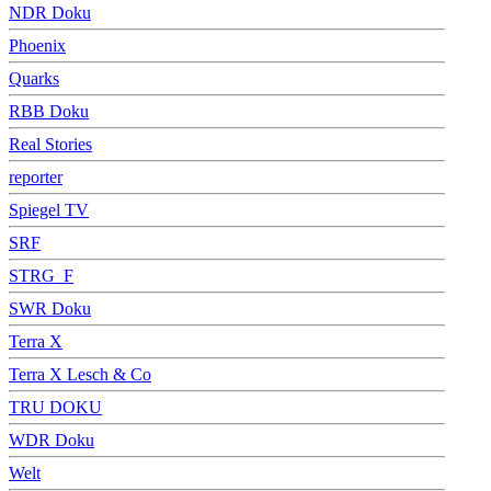
NDR Doku
Phoenix
Quarks
RBB Doku
Real Stories
reporter
Spiegel TV
SRF
STRG_F
SWR Doku
Terra X
Terra X Lesch & Co
TRU DOKU
WDR Doku
Welt