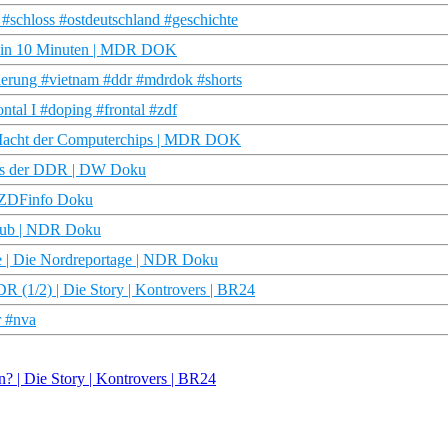
schloss #ostdeutschland #geschichte
DDR in 10 Minuten | MDR DOK
rung #vietnam #ddr #mdrdok #shorts
ntal I #doping #frontal #zdf
e Macht der Computerchips | MDR DOK
 aus der DDR | DW Doku
| ZDFinfo Doku
club | NDR Doku
 | Die Nordreportage | NDR Doku
R (1/2) | Die Story | Kontrovers | BR24
r #nva
an? | Die Story | Kontrovers | BR24