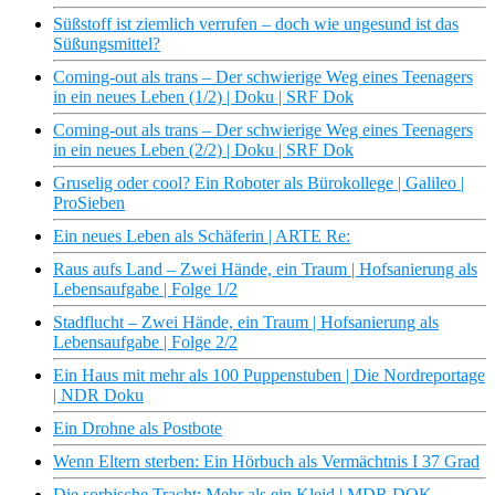
Süßstoff ist ziemlich verrufen – doch wie ungesund ist das
Süßungsmittel?
Coming-out als trans – Der schwierige Weg eines Teenagers
in ein neues Leben (1/2) | Doku | SRF Dok
Coming-out als trans – Der schwierige Weg eines Teenagers
in ein neues Leben (2/2) | Doku | SRF Dok
Gruselig oder cool? Ein Roboter als Bürokollege | Galileo |
ProSieben
Ein neues Leben als Schäferin | ARTE Re:
Raus aufs Land – Zwei Hände, ein Traum | Hofsanierung als
Lebensaufgabe | Folge 1/2
Stadflucht – Zwei Hände, ein Traum | Hofsanierung als
Lebensaufgabe | Folge 2/2
Ein Haus mit mehr als 100 Puppenstuben | Die Nordreportage
| NDR Doku
Ein Drohne als Postbote
Wenn Eltern sterben: Ein Hörbuch als Vermächtnis I 37 Grad
Die sorbische Tracht: Mehr als ein Kleid | MDR DOK