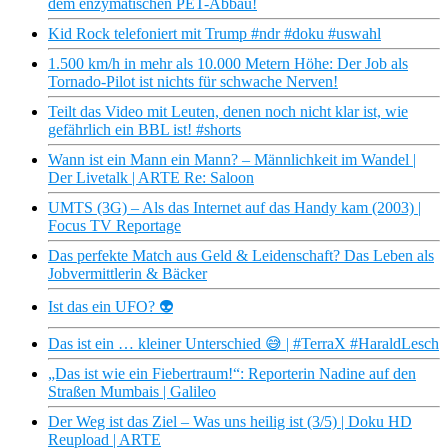
dem enzymatischen PET-Abbau!
Kid Rock telefoniert mit Trump #ndr #doku #uswahl
1.500 km/h in mehr als 10.000 Metern Höhe: Der Job als
Tornado-Pilot ist nichts für schwache Nerven!
Teilt das Video mit Leuten, denen noch nicht klar ist, wie
gefährlich ein BBL ist! #shorts
Wann ist ein Mann ein Mann? – Männlichkeit im Wandel |
Der Livetalk | ARTE Re: Saloon
UMTS (3G) – Als das Internet auf das Handy kam (2003) |
Focus TV Reportage
Das perfekte Match aus Geld & Leidenschaft? Das Leben als
Jobvermittlerin & Bäcker
Ist das ein UFO? 👽
Das ist ein … kleiner Unterschied 😅 | #TerraX #HaraldLesch
„Das ist wie ein Fiebertraum!“: Reporterin Nadine auf den
Straßen Mumbais | Galileo
Der Weg ist das Ziel – Was uns heilig ist (3/5) | Doku HD
Reupload | ARTE