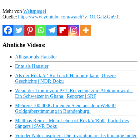
Mehr von
Weltspiegel
Quelle:
https://www.youtube.com/watch?v=OLGalZGn93I
Ähnliche Videos:
Alligator als Haustier
Ente als Haustier
Als der Rock ’n‘ Roll nach Hamburg kam | Unsere
Geschichte | NDR Doku
Wenn der Traum vom PET-Recycling zum Albtraum wird –
Ein Schweizer in Ghana | Reporter | SRF
Mehrere 100.000€ für einen Stein aus dem Weltall?
Goldgräberstimmung in Brandenburg!
Matthias Reim – Mein Leben ist Rock’n’Roll | Porträt des
Sängers | SWR Doku
Von der Natur inspiriert: Die revolutionäre Technologie hinter