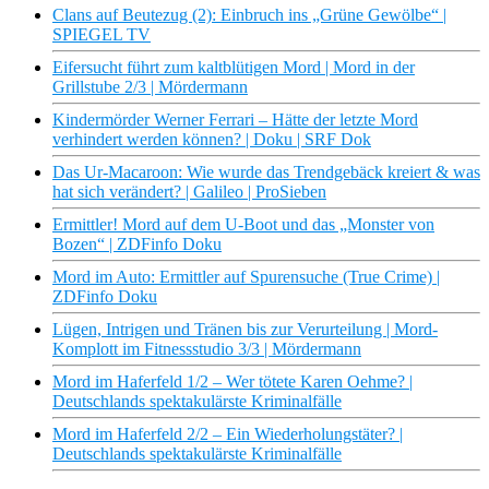
Clans auf Beutezug (2): Einbruch ins „Grüne Gewölbe“ |
SPIEGEL TV
Eifersucht führt zum kaltblütigen Mord | Mord in der
Grillstube 2/3 | Mördermann
Kindermörder Werner Ferrari – Hätte der letzte Mord
verhindert werden können? | Doku | SRF Dok
Das Ur-Macaroon: Wie wurde das Trendgebäck kreiert & was
hat sich verändert? | Galileo | ProSieben
Ermittler! Mord auf dem U-Boot und das „Monster von
Bozen“ | ZDFinfo Doku
Mord im Auto: Ermittler auf Spurensuche (True Crime) |
ZDFinfo Doku
Lügen, Intrigen und Tränen bis zur Verurteilung | Mord-
Komplott im Fitnessstudio 3/3 | Mördermann
Mord im Haferfeld 1/2 – Wer tötete Karen Oehme? |
Deutschlands spektakulärste Kriminalfälle
Mord im Haferfeld 2/2 – Ein Wiederholungstäter? |
Deutschlands spektakulärste Kriminalfälle