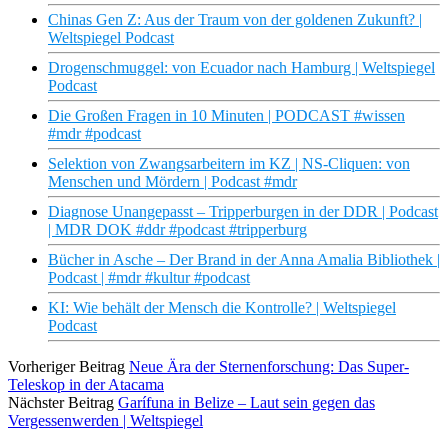
Chinas Gen Z: Aus der Traum von der goldenen Zukunft? |
Weltspiegel Podcast
Drogenschmuggel: von Ecuador nach Hamburg | Weltspiegel
Podcast
Die Großen Fragen in 10 Minuten | PODCAST #wissen
#mdr #podcast
Selektion von Zwangsarbeitern im KZ | NS-Cliquen: von
Menschen und Mördern | Podcast #mdr
Diagnose Unangepasst – Tripperburgen in der DDR | Podcast
| MDR DOK #ddr #podcast #tripperburg
Bücher in Asche – Der Brand in der Anna Amalia Bibliothek |
Podcast | #mdr #kultur #podcast
KI: Wie behält der Mensch die Kontrolle? | Weltspiegel
Podcast
Vorheriger Beitrag
Neue Ära der Sternenforschung: Das Super-
Teleskop in der Atacama
Nächster Beitrag
Garífuna in Belize – Laut sein gegen das
Vergessenwerden | Weltspiegel