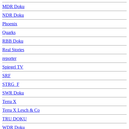
MDR Doku
NDR Doku
Phoenix
Quarks
RBB Doku
Real Stories
reporter
Spiegel TV
SRF
STRG_F
SWR Doku
Terra X
Terra X Lesch & Co
TRU DOKU
WDR Doku