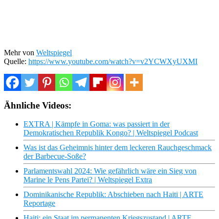
Mehr von
Weltspiegel
Quelle:
https://www.youtube.com/watch?v=v2YCWXyUXMI
Ähnliche Videos:
EXTRA | Kämpfe in Goma: was passiert in der
Demokratischen Republik Kongo? | Weltspiegel Podcast
Was ist das Geheimnis hinter dem leckeren Rauchgeschmack
der Barbecue-Soße?
Parlamentswahl 2024: Wie gefährlich wäre ein Sieg von
Marine le Pens Partei? | Weltspiegel Extra
Dominikanische Republik: Abschieben nach Haiti | ARTE
Reportage
Haiti: ein Staat im permanenten Kriegszustand | ARTE