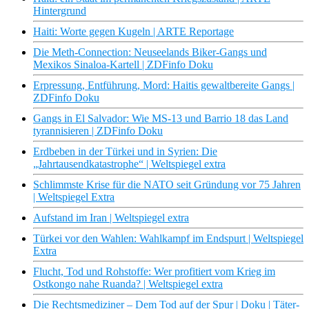
Hintergrund
Haiti: Worte gegen Kugeln | ARTE Reportage
Die Meth-Connection: Neuseelands Biker-Gangs und
Mexikos Sinaloa-Kartell | ZDFinfo Doku
Erpressung, Entführung, Mord: Haitis gewaltbereite Gangs |
ZDFinfo Doku
Gangs in El Salvador: Wie MS-13 und Barrio 18 das Land
tyrannisieren | ZDFinfo Doku
Erdbeben in der Türkei und in Syrien: Die
„Jahrtausendkatastrophe“ | Weltspiegel extra
Schlimmste Krise für die NATO seit Gründung vor 75 Jahren
| Weltspiegel Extra
Aufstand im Iran | Weltspiegel extra
Türkei vor den Wahlen: Wahlkampf im Endspurt | Weltspiegel
Extra
Flucht, Tod und Rohstoffe: Wer profitiert vom Krieg im
Ostkongo nahe Ruanda? | Weltspiegel extra
Die Rechtsmediziner – Dem Tod auf der Spur | Doku | Täter-