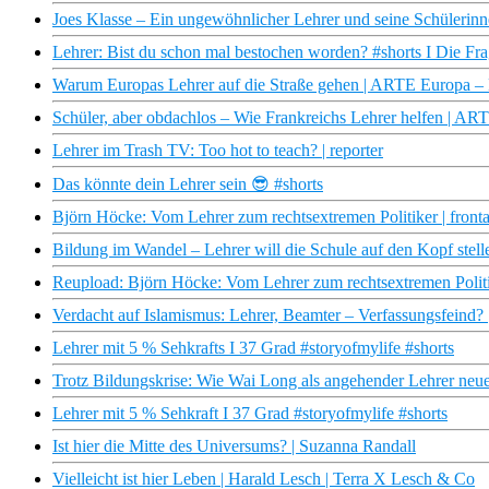
Joes Klasse – Ein ungewöhnlicher Lehrer und seine Schülerin
Lehrer: Bist du schon mal bestochen worden? #shorts I Die Fr
Warum Europas Lehrer auf die Straße gehen | ARTE Europa –
Schüler, aber obdachlos – Wie Frankreichs Lehrer helfen | A
Lehrer im Trash TV: Too hot to teach? | reporter
Das könnte dein Lehrer sein 😎 #shorts
Björn Höcke: Vom Lehrer zum rechtsextremen Politiker | fronta
Bildung im Wandel – Lehrer will die Schule auf den Kopf stell
Reupload: Björn Höcke: Vom Lehrer zum rechtsextremen Politik
Verdacht auf Islamismus: Lehrer, Beamter – Verfassungsfein
Lehrer mit 5 % Sehkrafts I 37 Grad #storyofmylife #shorts
Trotz Bildungskrise: Wie Wai Long als angehender Lehrer neu
Lehrer mit 5 % Sehkraft I 37 Grad #storyofmylife #shorts
Ist hier die Mitte des Universums? | Suzanna Randall
Vielleicht ist hier Leben | Harald Lesch | Terra X Lesch & Co