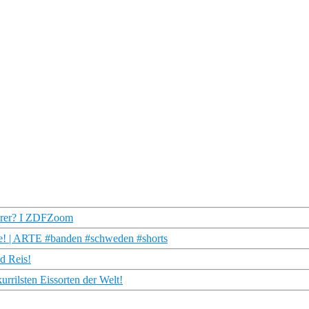
ehrer? I ZDFZoom
raße! | ARTE #banden #schweden #shorts
nd Reis!
urrilsten Eissorten der Welt!