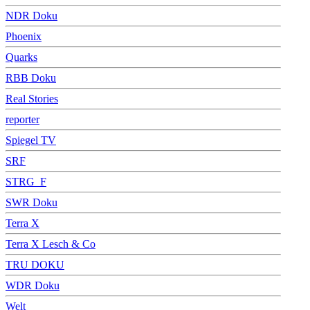
NDR Doku
Phoenix
Quarks
RBB Doku
Real Stories
reporter
Spiegel TV
SRF
STRG_F
SWR Doku
Terra X
Terra X Lesch & Co
TRU DOKU
WDR Doku
Welt