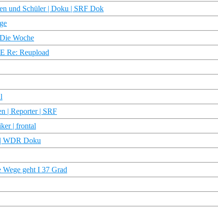
nen und Schüler | Doku | SRF Dok
age
 Die Woche
RTE Re: Reupload
l
en | Reporter | SRF
er | frontal
d? | WDR Doku
e Wege geht I 37 Grad