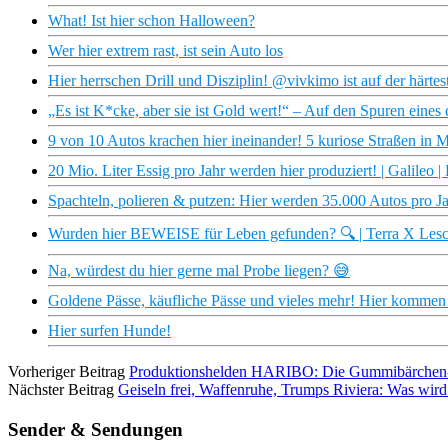
What! Ist hier schon Halloween?
Wer hier extrem rast, ist sein Auto los
Hier herrschen Drill und Disziplin! @vivkimo ist auf der härtes
„Es ist K*cke, aber sie ist Gold wert!“ – Auf den Spuren eines 
9 von 10 Autos krachen hier ineinander! 5 kuriose Straßen in M
20 Mio. Liter Essig pro Jahr werden hier produziert! | Galileo |
Spachteln, polieren & putzen: Hier werden 35.000 Autos pro J
Wurden hier BEWEISE für Leben gefunden? 🔍 | Terra X Les
Na, würdest du hier gerne mal Probe liegen? 😅
Goldene Pässe, käufliche Pässe und vieles mehr! Hier kommen
Hier surfen Hunde!
Vorheriger Beitrag
Produktionshelden HARIBO: Die Gummibärchen-
Nächster Beitrag
Geiseln frei, Waffenruhe, Trumps Riviera: Was wird
Sender & Sendungen