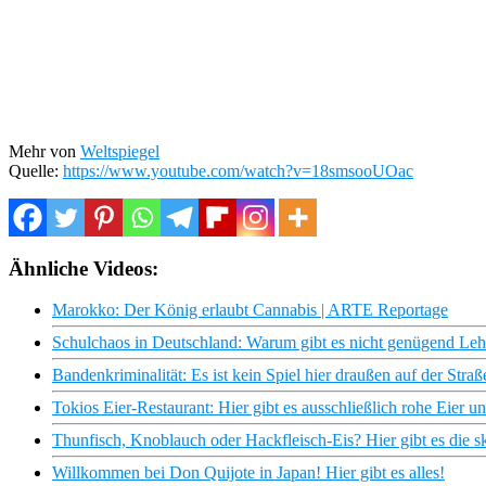
Mehr von
Weltspiegel
Quelle:
https://www.youtube.com/watch?v=18smsooUOac
Ähnliche Videos:
Marokko: Der König erlaubt Cannabis | ARTE Reportage
Schulchaos in Deutschland: Warum gibt es nicht genügend L
Bandenkriminalität: Es ist kein Spiel hier draußen auf der St
Tokios Eier-Restaurant: Hier gibt es ausschließlich rohe Eier u
Thunfisch, Knoblauch oder Hackfleisch-Eis? Hier gibt es die sk
Willkommen bei Don Quijote in Japan! Hier gibt es alles!