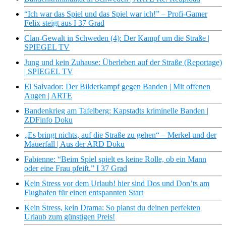
“Ich war das Spiel und das Spiel war ich!” – Profi-Gamer
Felix steigt aus I 37 Grad
Clan-Gewalt in Schweden (4): Der Kampf um die Straße |
SPIEGEL TV
Jung und kein Zuhause: Überleben auf der Straße (Reportage)
| SPIEGEL TV
El Salvador: Der Bilderkampf gegen Banden | Mit offenen
Augen | ARTE
Bandenkrieg am Tafelberg: Kapstadts kriminelle Banden |
ZDFinfo Doku
„Es bringt nichts, auf die Straße zu gehen“ – Merkel und der
Mauerfall | Aus der ARD Doku
Fabienne: “Beim Spiel spielt es keine Rolle, ob ein Mann
oder eine Frau pfeift.” I 37 Grad
Kein Stress vor dem Urlaub! hier sind Dos und Don’ts am
Flughafen für einen entspannten Start
Kein Stress, kein Drama: So planst du deinen perfekten
Urlaub zum günstigen Preis!