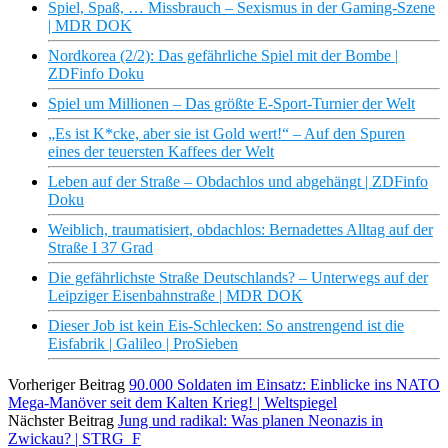
Spiel, Spaß, … Missbrauch – Sexismus in der Gaming-Szene
| MDR DOK
Nordkorea (2/2): Das gefährliche Spiel mit der Bombe |
ZDFinfo Doku
Spiel um Millionen – Das größte E-Sport-Turnier der Welt
„Es ist K*cke, aber sie ist Gold wert!“ – Auf den Spuren
eines der teuersten Kaffees der Welt
Leben auf der Straße – Obdachlos und abgehängt | ZDFinfo
Doku
Weiblich, traumatisiert, obdachlos: Bernadettes Alltag auf der
Straße I 37 Grad
Die gefährlichste Straße Deutschlands? – Unterwegs auf der
Leipziger Eisenbahnstraße | MDR DOK
Dieser Job ist kein Eis-Schlecken: So anstrengend ist die
Eisfabrik | Galileo | ProSieben
Vorheriger Beitrag
90.000 Soldaten im Einsatz: Einblicke ins NATO
Mega-Manöver seit dem Kalten Krieg! | Weltspiegel
Nächster Beitrag
Jung und radikal: Was planen Neonazis in
Zwickau? | STRG_F