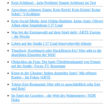
Kein Schlüssel – kein Problem! Smarte Schlösser im Test
Anwohner schlagen Alarm: Kein Reich! Kein König! Keine
Sekte! | Y-Kollektiv
Kein Social Media, kein Online-Banking, keine Apps: Olivers
Alltag ohne Smartphone I 37 Grad
Was bei der Europawahl auf dem Spiel steht | ARTE Europa
– die Woche
Leben auf der Straße I 37 Grad #storyofmylife #shorts
Thunfisch, Knoblauch oder Hackfleisch-Eis? Hier gibt es die
skurrilsten Eissorten der Welt!
Obdachlos als Frau: Der harte Überlebenskampf von Frauen
auf der Straße | Focus TV Reportage
Krieg in der Ukraine: Indien doppeltes Spiel | Mit offenen
Karten – Im Fokus |ARTE
Tokios Eier-Restaurant: Hier gibt es ausschließlich rohe Eier
und Reis!
Im Spiel der Gezeiten – die Welt des Wattenmeers | NDR
Doku