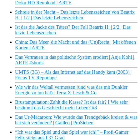
Doku HD Reupload | ARTE
Schreie in der Nacht – Das letzte Lebenszeichen von Beatrix
H. | 1/2 | Das letzte Lebenszeichen
Ist das die Jacke des Täters? Der Fall Beatrix H. | 2/2 | Das
letzte Lebenszeichen
China: Das Meer, die Macht und das (Un)Recht | Mit offenen
Karten | ARTE
Das Vertrauen in das politische System erodiert | Anja Kohl |
ARTE #shorts
UMTS (3G) – Als das Internet auf das Handy kam (2003) |
Focus TV Reportage
Wie wir das Weltall vermessen (und was das mit Dunkler
Energie zu tun hat) | Terra X Lesch & Co
Brustamputation: Zahlt die Kasse? Ist das fair? I Wie sehr
bestimmt das Geschlecht mein Leben? #8
Das Ur-Macaroon: Wie wurde das Trendgebäck kreiert & was
hat sich verändert? | Galileo | ProSieben
“Ich war das Spiel und das Spiel war ich!” – Profi-Gamer
Felix steigt aus I 37 Grad