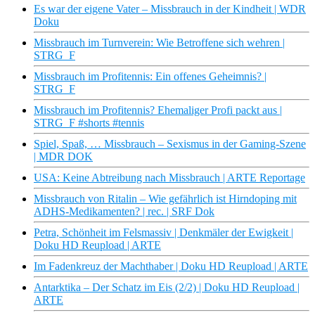
Es war der eigene Vater – Missbrauch in der Kindheit | WDR
Doku
Missbrauch im Turnverein: Wie Betroffene sich wehren |
STRG_F
Missbrauch im Profitennis: Ein offenes Geheimnis? |
STRG_F
Missbrauch im Profitennis? Ehemaliger Profi packt aus |
STRG_F #shorts #tennis
Spiel, Spaß, … Missbrauch – Sexismus in der Gaming-Szene
| MDR DOK
USA: Keine Abtreibung nach Missbrauch | ARTE Reportage
Missbrauch von Ritalin – Wie gefährlich ist Hirndoping mit
ADHS-Medikamenten? | rec. | SRF Dok
Petra, Schönheit im Felsmassiv | Denkmäler der Ewigkeit |
Doku HD Reupload | ARTE
Im Fadenkreuz der Machthaber | Doku HD Reupload | ARTE
Antarktika – Der Schatz im Eis (2/2) | Doku HD Reupload |
ARTE