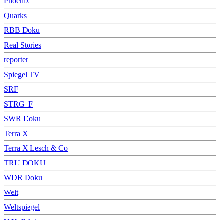
Phoenix
Quarks
RBB Doku
Real Stories
reporter
Spiegel TV
SRF
STRG_F
SWR Doku
Terra X
Terra X Lesch & Co
TRU DOKU
WDR Doku
Welt
Weltspiegel