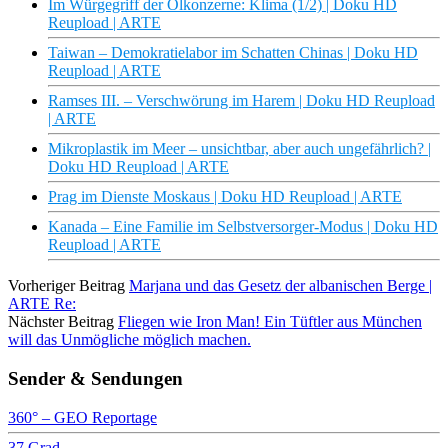
Im Würgegriff der Ölkonzerne: Klima (1/2) | Doku HD
Reupload | ARTE
Taiwan – Demokratielabor im Schatten Chinas | Doku HD
Reupload | ARTE
Ramses III. – Verschwörung im Harem | Doku HD Reupload
| ARTE
Mikroplastik im Meer – unsichtbar, aber auch ungefährlich? |
Doku HD Reupload | ARTE
Prag im Dienste Moskaus | Doku HD Reupload | ARTE
Kanada – Eine Familie im Selbstversorger-Modus | Doku HD
Reupload | ARTE
Vorheriger Beitrag
Marjana und das Gesetz der albanischen Berge |
ARTE Re:
Nächster Beitrag
Fliegen wie Iron Man! Ein Tüftler aus München
will das Unmögliche möglich machen.
Sender & Sendungen
360° – GEO Reportage
37 Grad