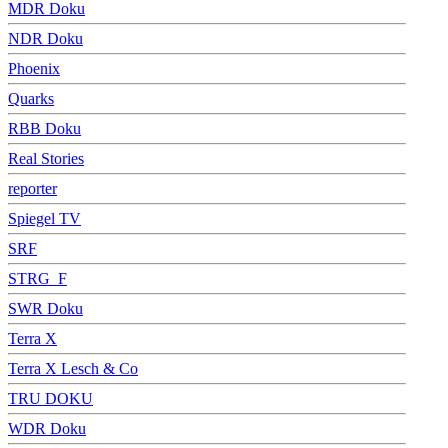
MDR Doku
NDR Doku
Phoenix
Quarks
RBB Doku
Real Stories
reporter
Spiegel TV
SRF
STRG_F
SWR Doku
Terra X
Terra X Lesch & Co
TRU DOKU
WDR Doku