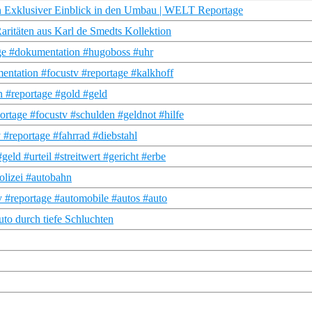
lusiver Einblick in den Umbau | WELT Reportage
ritäten aus Karl de Smedts Kollektion
age #dokumentation #hugoboss #uhr
entation #focustv #reportage #kalkhoff
n #reportage #gold #geld
tage #focustv #schulden #geldnot #hilfe
 #reportage #fahrrad #diebstahl
ld #urteil #streitwert #gericht #erbe
olizei #autobahn
 #reportage #automobile #autos #auto
to durch tiefe Schluchten