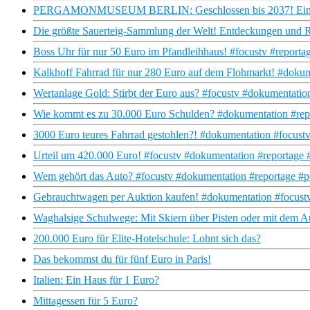
PERGAMONMUSEUM BERLIN: Geschlossen bis 2037! Ein Exk
Die größte Sauerteig-Sammlung der Welt! Entdeckungen und Ra
Boss Uhr für nur 50 Euro im Pfandleihhaus! #focustv #report
Kalkhoff Fahrrad für nur 280 Euro auf dem Flohmarkt! #dokum
Wertanlage Gold: Stirbt der Euro aus? #focustv #dokumentatio
Wie kommt es zu 30.000 Euro Schulden? #dokumentation #repor
3000 Euro teures Fahrrad gestohlen?! #dokumentation #focustv
Urteil um 420.000 Euro! #focustv #dokumentation #reportage #ge
Wem gehört das Auto? #focustv #dokumentation #reportage #p
Gebrauchtwagen per Auktion kaufen! #dokumentation #focustv
Waghalsige Schulwege: Mit Skiern über Pisten oder mit dem Au
200.000 Euro für Elite-Hotelschule: Lohnt sich das?
Das bekommst du für fünf Euro in Paris!
Italien: Ein Haus für 1 Euro?
Mittagessen für 5 Euro?