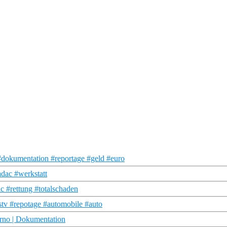
#dokumentation #reportage #geld #euro
adac #werkstatt
c #rettung #totalschaden
stv #repotage #automobile #auto
erno | Dokumentation