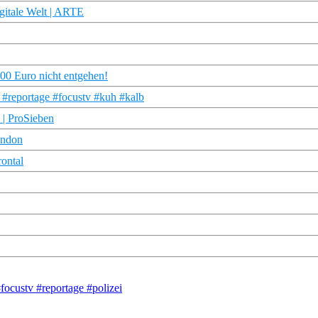
gitale Welt | ARTE
000 Euro nicht entgehen!
 #reportage #focustv #kuh #kalb
 | ProSieben
ondon
rontal
#focustv #reportage #polizei