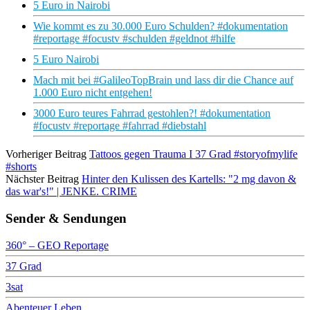
5 Euro in Nairobi
Wie kommt es zu 30.000 Euro Schulden? #dokumentation
#reportage #focustv #schulden #geldnot #hilfe
5 Euro Nairobi
Mach mit bei #GalileoTopBrain und lass dir die Chance auf
1.000 Euro nicht entgehen!
3000 Euro teures Fahrrad gestohlen?! #dokumentation
#focustv #reportage #fahrrad #diebstahl
Vorheriger Beitrag
Tattoos gegen Trauma I 37 Grad #storyofmylife
#shorts
Nächster Beitrag
Hinter den Kulissen des Kartells: "2 mg davon &
das war's!" | JENKE. CRIME
Sender & Sendungen
360° – GEO Reportage
37 Grad
3sat
Abenteuer Leben