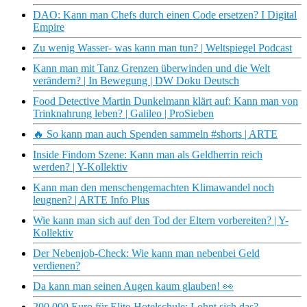
DAO: Kann man Chefs durch einen Code ersetzen? I Digital
Empire
Zu wenig Wasser- was kann man tun? | Weltspiegel Podcast
Kann man mit Tanz Grenzen überwinden und die Welt
verändern? | In Bewegung | DW Doku Deutsch
Food Detective Martin Dunkelmann klärt auf: Kann man von
Trinknahrung leben? | Galileo | ProSieben
🔥 So kann man auch Spenden sammeln #shorts | ARTE
Inside Findom Szene: Kann man als Geldherrin reich
werden? | Y-Kollektiv
Kann man den menschengemachten Klimawandel noch
leugnen? | ARTE Info Plus
Wie kann man sich auf den Tod der Eltern vorbereiten? | Y-
Kollektiv
Der Nebenjob-Check: Wie kann man nebenbei Geld
verdienen?
Da kann man seinen Augen kaum glauben! 👀
200.000 Euro für Elite-Hotelschule: Lohnt sich das?