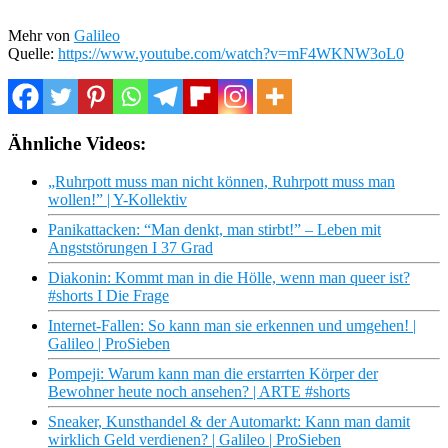
Mehr von
Galileo
Quelle:
https://www.youtube.com/watch?v=mF4WKNW3oL0
Ähnliche Videos:
„Ruhrpott muss man nicht können, Ruhrpott muss man
wollen!” | Y-Kollektiv
Panikattacken: “Man denkt, man stirbt!” – Leben mit
Angststörungen I 37 Grad
Diakonin: Kommt man in die Hölle, wenn man queer ist?
#shorts I Die Frage
Internet-Fallen: So kann man sie erkennen und umgehen! |
Galileo | ProSieben
Pompeji: Warum kann man die erstarrten Körper der
Bewohner heute noch ansehen? | ARTE #shorts
Sneaker, Kunsthandel & der Automarkt: Kann man damit
wirklich Geld verdienen? | Galileo | ProSieben