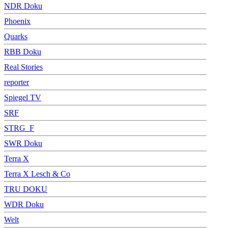
NDR Doku
Phoenix
Quarks
RBB Doku
Real Stories
reporter
Spiegel TV
SRF
STRG_F
SWR Doku
Terra X
Terra X Lesch & Co
TRU DOKU
WDR Doku
Welt