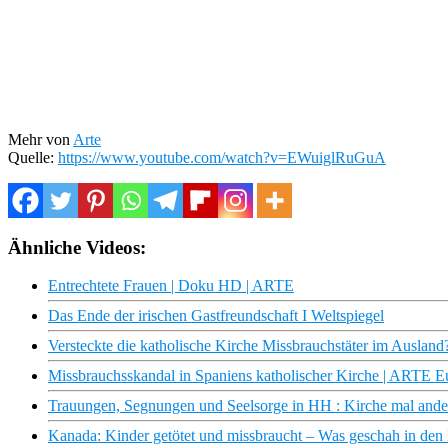
Mehr von
Arte
Quelle:
https://www.youtube.com/watch?v=EWuiglRuGuA
Ähnliche Videos:
Entrechtete Frauen | Doku HD | ARTE
Das Ende der irischen Gastfreundschaft I Weltspiegel
Versteckte die katholische Kirche Missbrauchstäter im Ausland?
Missbrauchsskandal in Spaniens katholischer Kirche | ARTE 
Trauungen, Segnungen und Seelsorge in HH : Kirche mal ande
Kanada: Kinder getötet und missbraucht – Was geschah in den 