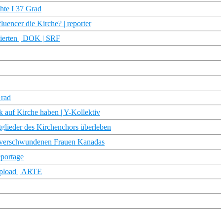
hte I 37 Grad
uencer die Kirche? | reporter
tierten | DOK | SRF
Grad
auf Kirche haben | Y-Kollektiv
tglieder des Kirchenchors überleben
e verschwundenen Frauen Kanadas
eportage
upload | ARTE