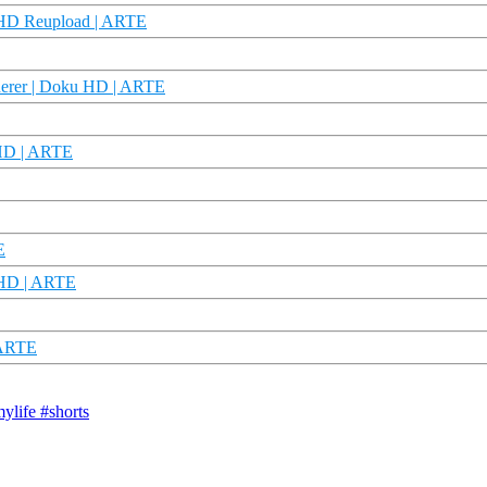
u HD Reupload | ARTE
derer | Doku HD | ARTE
 HD | ARTE
E
u HD | ARTE
| ARTE
ylife #shorts