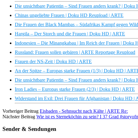
Die unsichtbare Patientin – Sind Frauen anders krank? | Dok
Chinas ungeliebte Frauen | Doku HD Reupload | ARTE
Die Frauen der Black Mambas – Südafrikas Kampf gegen Wil
Hargila – Der Storch und die Frauen | Doku HD | ARTE
Indonesien – Die Minangkabau | Im Reich der Frauen | Doku
Russland: Frauen sollen gebären | ARTE Reportage Reupload
Frauen der NS-Zeit | Doku HD | ARTE
An der Spitze – Europas starke Frauen (1/3) | Doku HD | ART
Die unsichtbare Patientin – Sind Frauen anders krank? | Dok
Iron Ladies – Europas starke Frauen (2/3) | Doku HD | ARTE
Widerstand im Exil: Drei Frauen für Afghanistan | Doku HD 
Vorheriger Beitrag
Eisbaden - Sehnsucht nach Kälte | ARTE Re:
Nächster Beitrag
Wie ist es Sterneköchin zu sein? I 37 Grad #storyofm
Sender & Sendungen