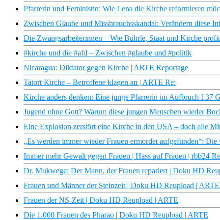
Pfarrerin und Feministin: Wie Lena die Kirche reformieren möc
Zwischen Glaube und Missbrauchsskandal: Verändern diese Infl
Die Zwangsarbeiterinnen – Wie Bührle, Staat und Kirche profi
#kirche und die #afd – Zwischen #glaube und #politik
Nicaragua: Diktator gegen Kirche | ARTE Reportage
Tatort Kirche – Betroffene klagen an | ARTE Re:
Kirche anders denken: Eine junge Pfarrerin im Aufbruch I 37 
Jugend ohne Gott? Warum diese jungen Menschen wieder Bock 
Eine Explosion zerstört eine Kirche in den USA – doch alle Mi
„Es werden immer wieder Frauen ermordet aufgefunden“: Di
Immer mehr Gewalt gegen Frauen | Hass auf Frauen | rbb24 R
Dr. Mukwege: Der Mann, der Frauen repariert | Doku HD Re
Frauen und Männer der Steinzeit | Doku HD Reupload | ARTE
Frauen der NS-Zeit | Doku HD Reupload | ARTE
Die 1.000 Frauen des Pharao | Doku HD Reupload | ARTE