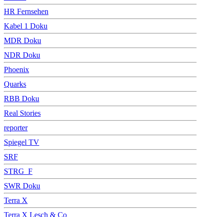
HR Fernsehen
Kabel 1 Doku
MDR Doku
NDR Doku
Phoenix
Quarks
RBB Doku
Real Stories
reporter
Spiegel TV
SRF
STRG_F
SWR Doku
Terra X
Terra X Lesch & Co