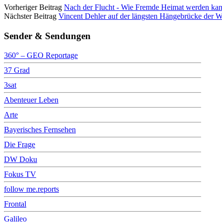
Vorheriger Beitrag
Nach der Flucht - Wie Fremde Heimat werden ka
Nächster Beitrag
Vincent Dehler auf der längsten Hängebrücke der We
Sender & Sendungen
360° – GEO Reportage
37 Grad
3sat
Abenteuer Leben
Arte
Bayerisches Fernsehen
Die Frage
DW Doku
Fokus TV
follow me.reports
Frontal
Galileo