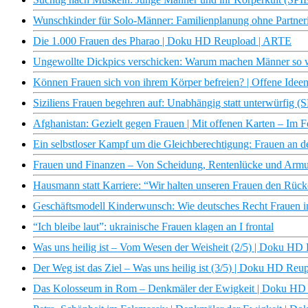
Wunschkinder für Solo-Männer: Familienplanung ohne Partn
Die 1.000 Frauen des Pharao | Doku HD Reupload | ARTE
Ungewollte Dickpics verschicken: Warum machen Männer so wa
Können Frauen sich von ihrem Körper befreien? | Offene Idee
Siziliens Frauen begehren auf: Unabhängig statt unterwürfi
Afghanistan: Gezielt gegen Frauen | Mit offenen Karten – Im 
Ein selbstloser Kampf um die Gleichberechtigung: Frauen an d
Frauen und Finanzen – Von Scheidung, Rentenlücke und Armu
Hausmann statt Karriere: “Wir halten unseren Frauen den Rücke
Geschäftsmodell Kinderwunsch: Wie deutsches Recht Frauen in
“Ich bleibe laut”: ukrainische Frauen klagen an I frontal
Was uns heilig ist – Vom Wesen der Weisheit (2/5) | Doku H
Der Weg ist das Ziel – Was uns heilig ist (3/5) | Doku HD Re
Das Kolosseum in Rom – Denkmäler der Ewigkeit | Doku HD