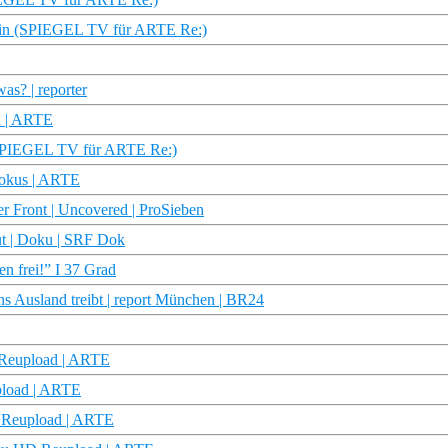
erin (SPIEGEL TV für ARTE Re:)
s? | reporter
n | ARTE
g (SPIEGEL TV für ARTE Re:)
Fokus | ARTE
er Front | Uncovered | ProSieben
t | Doku | SRF Dok
n frei!” I 37 Grad
s Ausland treibt | report München | BR24
D Reupload | ARTE
upload | ARTE
 Reupload | ARTE