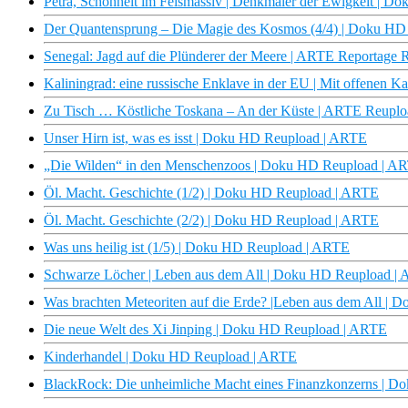
Petra, Schönheit im Felsmassiv | Denkmäler der Ewigkeit | 
Der Quantensprung – Die Magie des Kosmos (4/4) | Doku H
Senegal: Jagd auf die Plünderer der Meere | ARTE Reportage 
Kaliningrad: eine russische Enklave in der EU | Mit offenen 
Zu Tisch … Köstliche Toskana – An der Küste | ARTE Reuplo
Unser Hirn ist, was es isst | Doku HD Reupload | ARTE
„Die Wilden“ in den Menschenzoos | Doku HD Reupload | A
Öl. Macht. Geschichte (1/2) | Doku HD Reupload | ARTE
Öl. Macht. Geschichte (2/2) | Doku HD Reupload | ARTE
Was uns heilig ist (1/5) | Doku HD Reupload | ARTE
Schwarze Löcher | Leben aus dem All | Doku HD Reupload |
Was brachten Meteoriten auf die Erde? |Leben aus dem All |
Die neue Welt des Xi Jinping | Doku HD Reupload | ARTE
Kinderhandel | Doku HD Reupload | ARTE
BlackRock: Die unheimliche Macht eines Finanzkonzerns | 