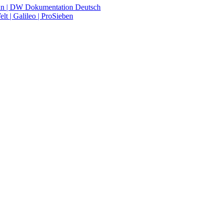
nn | DW Dokumentation Deutsch
lt | Galileo | ProSieben