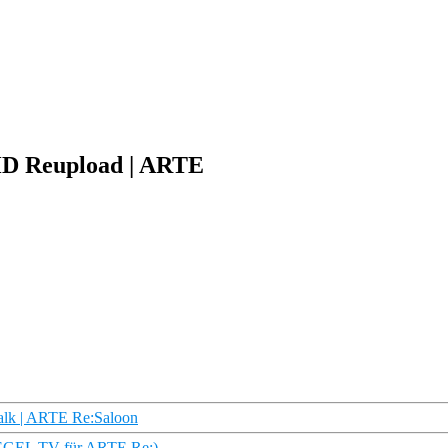
 HD Reupload | ARTE
alk | ARTE Re:Saloon
PIEGEL TV für ARTE Re:)