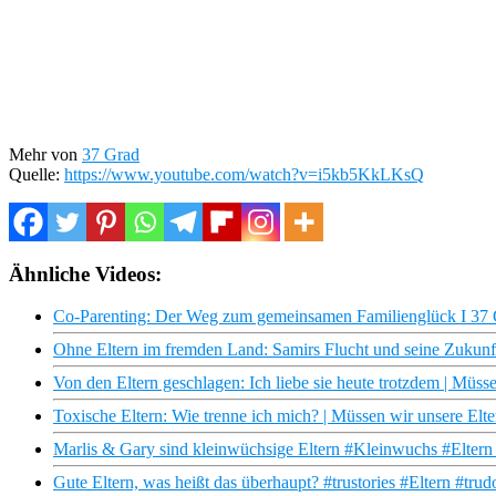
Mehr von
37 Grad
Quelle:
https://www.youtube.com/watch?v=i5kb5KkLKsQ
Ähnliche Videos:
Co-Parenting: Der Weg zum gemeinsamen Familienglück I 37
Ohne Eltern im fremden Land: Samirs Flucht und seine Zukunf
Von den Eltern geschlagen: Ich liebe sie heute trotzdem | Müss
Toxische Eltern: Wie trenne ich mich? | Müssen wir unsere Elte
Marlis & Gary sind kleinwüchsige Eltern #Kleinwuchs #Eltern
Gute Eltern, was heißt das überhaupt? #trustories #Eltern #tr