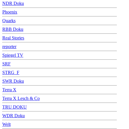
NDR Doku
Phoenix
Quarks
RBB Doku
Real Stories
reporter
Spiegel TV
SRF
STRG_F
SWR Doku
Terra X
Terra X Lesch & Co
TRU DOKU
WDR Doku
Welt