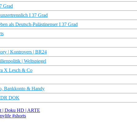
37 Grad
 unzertrennlich I 37 Grad
en als Deutsch-Palästinenser I 37 Grad
ts
tory | Kontrovers | BR24
ienpolitik | Weltspiegel
erra X Lesch & Co
oo, Bankkonto & Handy
 | MDR DOK
st | Doku HD | ARTE
mylife #shorts