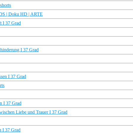
shorts
 KIDS | Doku HD | ARTE
t I 37 Grad
ehinderung I 37 Grad
ssen I 37 Grad
rts
n I 37 Grad
 zwischen Liebe und Trauer I 37 Grad
n I 37 Grad