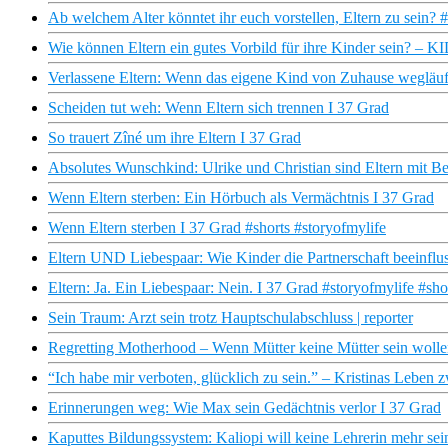
Ab welchem Alter könntet ihr euch vorstellen, Eltern zu sein? #
Wie können Eltern ein gutes Vorbild für ihre Kinder sein? –
Verlassene Eltern: Wenn das eigene Kind von Zuhause wegläuf
Scheiden tut weh: Wenn Eltern sich trennen I 37 Grad
So trauert Zîné um ihre Eltern I 37 Grad
Absolutes Wunschkind: Ulrike und Christian sind Eltern mit B
Wenn Eltern sterben: Ein Hörbuch als Vermächtnis I 37 Grad
Wenn Eltern sterben I 37 Grad #shorts #storyofmylife
Eltern UND Liebespaar: Wie Kinder die Partnerschaft beeinflu
Eltern: Ja. Ein Liebespaar: Nein. I 37 Grad #storyofmylife #sho
Sein Traum: Arzt sein trotz Hauptschulabschluss | reporter
Regretting Motherhood – Wenn Mütter keine Mütter sein wolle
“Ich habe mir verboten, glücklich zu sein.” – Kristinas Leben
Erinnerungen weg: Wie Max sein Gedächtnis verlor I 37 Grad
Kaputtes Bildungssystem: Kaliopi will keine Lehrerin mehr sei