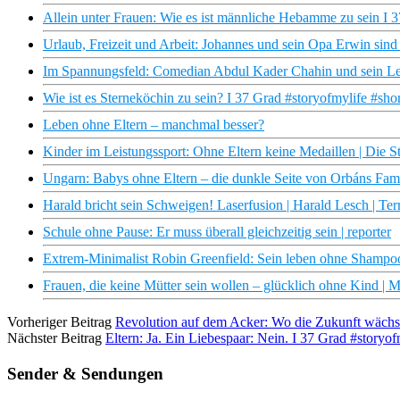
Allein unter Frauen: Wie es ist männliche Hebamme zu sein I 
Urlaub, Freizeit und Arbeit: Johannes und sein Opa Erwin sind
Im Spannungsfeld: Comedian Abdul Kader Chahin und sein Leb
Wie ist es Sterneköchin zu sein? I 37 Grad #storyofmylife #shor
Leben ohne Eltern – manchmal besser?
Kinder im Leistungssport: Ohne Eltern keine Medaillen | Die S
Ungarn: Babys ohne Eltern – die dunkle Seite von Orbáns Famil
Harald bricht sein Schweigen! Laserfusion | Harald Lesch | T
Schule ohne Pause: Er muss überall gleichzeitig sein | reporter
Extrem-Minimalist Robin Greenfield: Sein leben ohne Shamp
Frauen, die keine Mütter sein wollen – glücklich ohne Kind
Vorheriger Beitrag
Revolution auf dem Acker: Wo die Zukunft wäch
Nächster Beitrag
Eltern: Ja. Ein Liebespaar: Nein. I 37 Grad #storyof
Sender & Sendungen