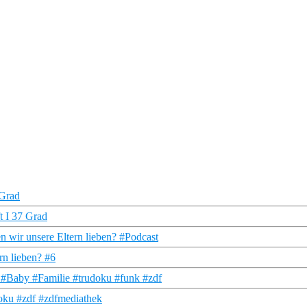
 Grad
t I 37 Grad
en wir unsere Eltern lieben? #Podcast
rn lieben? #6
 #Baby #Familie #trudoku #funk #zdf
udoku #zdf #zdfmediathek