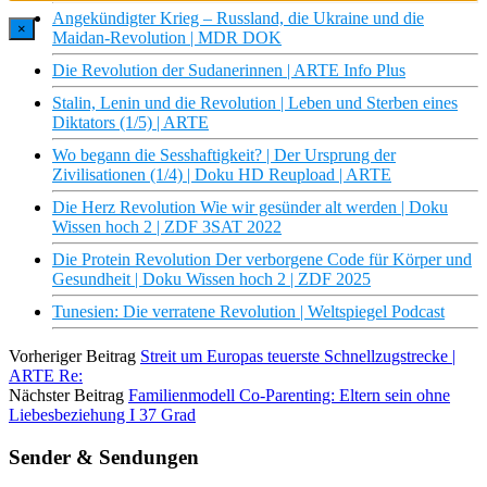
Angekündigter Krieg – Russland, die Ukraine und die
×
Maidan-Revolution | MDR DOK
Die Revolution der Sudanerinnen | ARTE Info Plus
Stalin, Lenin und die Revolution | Leben und Sterben eines
Diktators (1/5) | ARTE
Wo begann die Sesshaftigkeit? | Der Ursprung der
Zivilisationen (1/4) | Doku HD Reupload | ARTE
Die Herz Revolution Wie wir gesünder alt werden | Doku
Wissen hoch 2 | ZDF 3SAT 2022
Die Protein Revolution Der verborgene Code für Körper und
Gesundheit | Doku Wissen hoch 2 | ZDF 2025
Tunesien: Die verratene Revolution | Weltspiegel Podcast
Vorheriger Beitrag
Streit um Europas teuerste Schnellzugstrecke |
ARTE Re:
Nächster Beitrag
Familienmodell Co-Parenting: Eltern sein ohne
Liebesbeziehung I 37 Grad
Sender & Sendungen