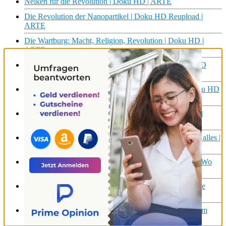
Nelken für die Revolution | Doku HD | ARTE
Die Revolution der Nanopartikel | Doku HD Reupload |
ARTE
Die Wartburg: Macht, Religion, Revolution | Doku HD |
ARTE
Black Panthers – Vorhut der Revolution (2/2) | Doku HD
Reupload | ARTE
Frau, Leben, Freiheit – Eine iranische Revolution | Doku HD
| ARTE
Auf dem Weg in die Zukunft | Stärker als der Tod (4/5) |
WDR Doku
Wo ist die perfekte Energie? | 42 – Die Antwort auf fast alles |
ARTE
Sushi vom Sternekoch oder doch aus dem Supermarkt: Wo
steckt der Unterschied? | Galileo | ProSieben
Cannabis-Legalisierung: Eine Blüte auf dem Weg in eine
neue Zukunft
DAS Kreuzfahrtschiff der ZUKUNFT? – Luxus auf dem
Wasser! | Abenteuer Leben | Kabel Eins