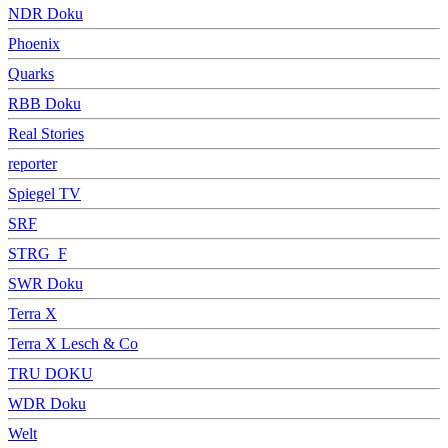
NDR Doku
Phoenix
Quarks
RBB Doku
Real Stories
reporter
Spiegel TV
SRF
STRG_F
SWR Doku
Terra X
Terra X Lesch & Co
TRU DOKU
WDR Doku
Welt