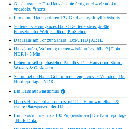
Gutshausretter: Das Haus das nie fertig wird #ndr #doku
#ndrdoku #shorts
Firma und Haus verloren I 37 Grad #storyofmylife #shorts
So teuer wie ein ganzes Haus! Der teuerste & größte
Fernseher der Welt | Galileo | ProSieben
Das Haus am Tor zur Sahara | Doku HD | ARTE
Haus kaufen, Wohnung mieten – bald unbezahlbar? | Doku |
NDR | 45 Min
Leben im selbstgebastelten Paradies: Das Haus ohne Strom-,
Wasser- & Gaskosten
Schimmel im Haus: Gefahr in den eigenen vier Wänden | Die
Nordreportage | NDR
Ein Haus aus Plastikmüll 🏠
Dieses Haus steht auf dem Kopf! Das Baumwipfelhaus &
wahre Platzsparwunder-Häuser
Ein Haus mit mehr als 100 Puppenstuben | Die Nordreportage
| NDR Doku