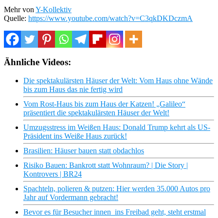
Mehr von
Y-Kollektiv
Quelle:
https://www.youtube.com/watch?v=C3qkDKDczmA
Ähnliche Videos:
Die spektakulärsten Häuser der Welt: Vom Haus ohne Wände
bis zum Haus das nie fertig wird
Vom Rost-Haus bis zum Haus der Katzen! „Galileo“
präsentiert die spektakulärsten Häuser der Welt!
Umzugsstress im Weißen Haus: Donald Trump kehrt als US-
Präsident ins Weiße Haus zurück!
Brasilien: Häuser bauen statt obdachlos
Risiko Bauen: Bankrott statt Wohnraum? | Die Story |
Kontrovers | BR24
Spachteln, polieren & putzen: Hier werden 35.000 Autos pro
Jahr auf Vordermann gebracht!
Bevor es für Besucher innen ins Freibad geht, steht erstmal