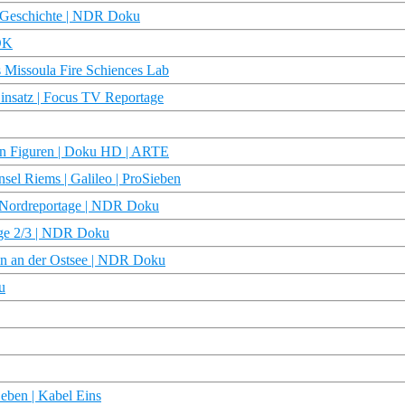
e Geschichte | NDR Doku
OK
s Missoula Fire Schiences Lab
insatz | Focus TV Reportage
hen Figuren | Doku HD | ARTE
nsel Riems | Galileo | ProSieben
ie Nordreportage | NDR Doku
olge 2/3 | NDR Doku
ln an der Ostsee | NDR Doku
u
eben | Kabel Eins