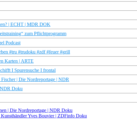
ganten? | ECHT | MDR DOK
heitstraining“ zum Pflichtprogramm
gel Podcast
en #tru #trudoku #zdf #feuer #grill
nen Karten | ARTE
hifft I Spurensuche I frontal
 Fischer | Die Nordreportage | NDR
 | NDR Doku
inen | Die Nordreportage | NDR Doku
m Kunsthändler Yves Bouvier | ZDFinfo Doku