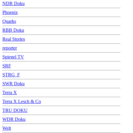
NDR Doku
Phoenix
Quarks
RBB Doku
Real Stories
reporter
Spiegel TV
SRF
STRG_F
SWR Doku
Terra X
Terra X Lesch & Co
TRU DOKU
WDR Doku
Welt