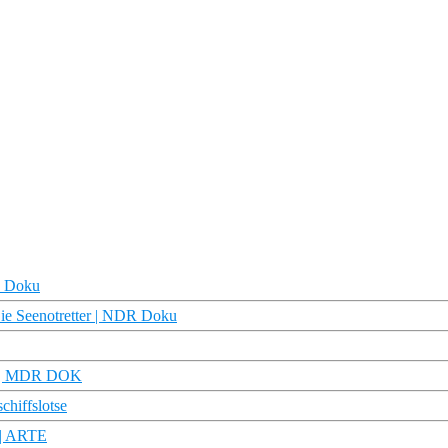
R Doku
Die Seenotretter | NDR Doku
HT | MDR DOK
hiffslotse
 | ARTE