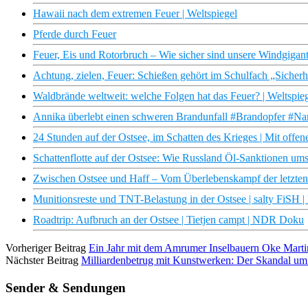
Hawaii nach dem extremen Feuer | Weltspiegel
Pferde durch Feuer
Feuer, Eis und Rotorbruch – Wie sicher sind unsere Windgi
Achtung, zielen, Feuer: Schießen gehört im Schulfach „Sicher
Waldbrände weltweit: welche Folgen hat das Feuer? | Weltspie
Annika überlebt einen schweren Brandunfall #Brandopfer #Narb
24 Stunden auf der Ostsee, im Schatten des Krieges | Mit offe
Schattenflotte auf der Ostsee: Wie Russland Öl-Sanktionen umsc
Zwischen Ostsee und Haff – Vom Überlebenskampf der letzten
Munitionsreste und TNT-Belastung in der Ostsee | salty FiSH
Roadtrip: Aufbruch an der Ostsee | Tietjen campt | NDR Doku
Vorheriger Beitrag
Ein Jahr mit dem Amrumer Inselbauern Oke Mart
Nächster Beitrag
Milliardenbetrug mit Kunstwerken: Der Skandal u
Sender & Sendungen