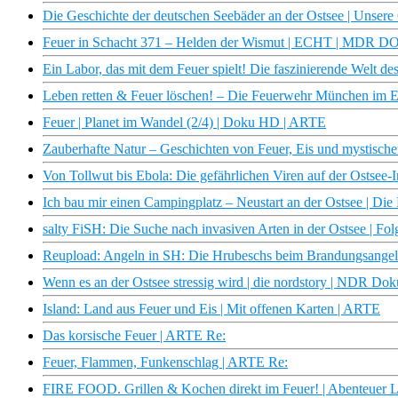
Die Geschichte der deutschen Seebäder an der Ostsee | Unser
Feuer in Schacht 371 – Helden der Wismut | ECHT | MDR D
Ein Labor, das mit dem Feuer spielt! Die faszinierende Welt de
Leben retten & Feuer löschen! – Die Feuerwehr München im E
Feuer | Planet im Wandel (2/4) | Doku HD | ARTE
Zauberhafte Natur – Geschichten von Feuer, Eis und mystisc
Von Tollwut bis Ebola: Die gefährlichen Viren auf der Ostsee-I
Ich bau mir einen Campingplatz – Neustart an der Ostsee | D
salty FiSH: Die Suche nach invasiven Arten in der Ostsee | F
Reupload: Angeln in SH: Die Hrubeschs beim Brandungsange
Wenn es an der Ostsee stressig wird | die nordstory | NDR Dok
Island: Land aus Feuer und Eis | Mit offenen Karten | ARTE
Das korsische Feuer | ARTE Re:
Feuer, Flammen, Funkenschlag | ARTE Re:
FIRE FOOD. Grillen & Kochen direkt im Feuer! | Abenteuer L