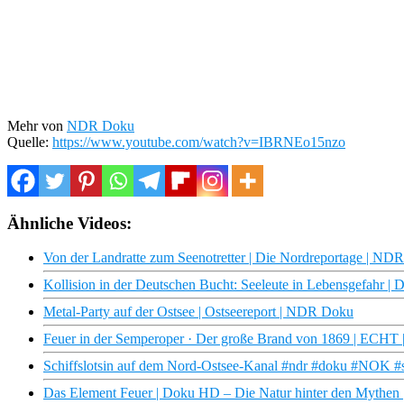
Mehr von
NDR Doku
Quelle:
https://www.youtube.com/watch?v=IBRNEo15nzo
Ähnliche Videos:
Von der Landratte zum Seenotretter | Die Nordreportage | ND
Kollision in der Deutschen Bucht: Seeleute in Lebensgefahr | 
Metal-Party auf der Ostsee | Ostseereport | NDR Doku
Feuer in der Semperoper · Der große Brand von 1869 | EC
Schiffslotsin auf dem Nord-Ostsee-Kanal #ndr #doku #NOK #sc
Das Element Feuer | Doku HD – Die Natur hinter den Mythen