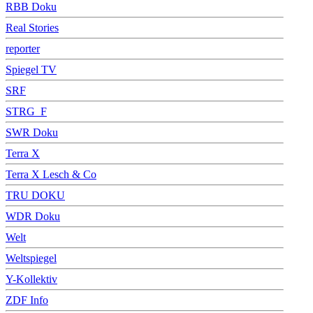
RBB Doku
Real Stories
reporter
Spiegel TV
SRF
STRG_F
SWR Doku
Terra X
Terra X Lesch & Co
TRU DOKU
WDR Doku
Welt
Weltspiegel
Y-Kollektiv
ZDF Info