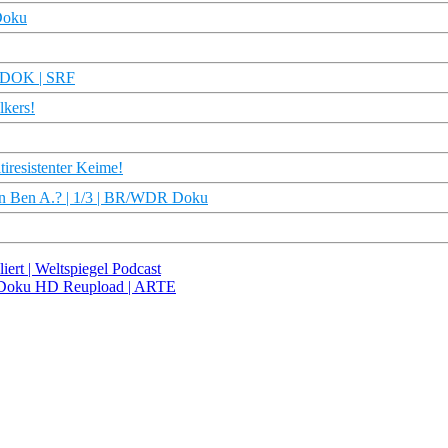
Doku
| DOK | SRF
lkers!
tiresistenter Keime!
von Ben A.? | 1/3 | BR/WDR Doku
ert | Weltspiegel Podcast
 | Doku HD Reupload | ARTE