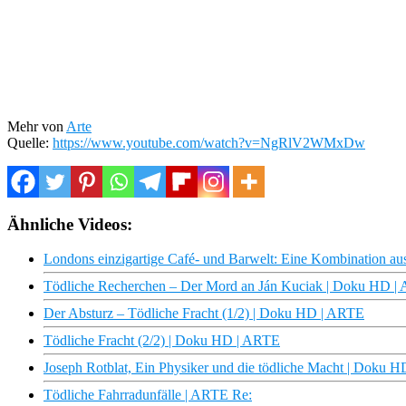
Mehr von
Arte
Quelle:
https://www.youtube.com/watch?v=NgRlV2WMxDw
Ähnliche Videos:
Londons einzigartige Café- und Barwelt: Eine Kombination au
Tödliche Recherchen – Der Mord an Ján Kuciak | Doku HD |
Der Absturz – Tödliche Fracht (1/2) | Doku HD | ARTE
Tödliche Fracht (2/2) | Doku HD | ARTE
Joseph Rotblat, Ein Physiker und die tödliche Macht | Doku 
Tödliche Fahrradunfälle | ARTE Re: