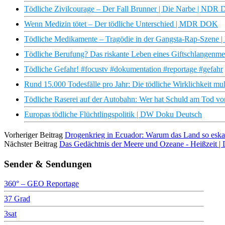
Tödliche Zivilcourage – Der Fall Brunner | Die Narbe | NDR 
Wenn Medizin tötet – Der tödliche Unterschied | MDR DOK
Tödliche Medikamente – Tragödie in der Gangsta-Rap-Szene 
Tödliche Berufung? Das riskante Leben eines Giftschlangenme
Tödliche Gefahr! #focustv #dokumentation #reportage #gefahr
Rund 15.000 Todesfälle pro Jahr: Die tödliche Wirklichkeit mul
Tödliche Raserei auf der Autobahn: Wer hat Schuld am Tod 
Europas tödliche Flüchtlingspolitik | DW Doku Deutsch
Vorheriger Beitrag
Drogenkrieg in Ecuador: Warum das Land so eskali
Nächster Beitrag
Das Gedächtnis der Meere und Ozeane - Heißzeit
Sender & Sendungen
360° – GEO Reportage
37 Grad
3sat