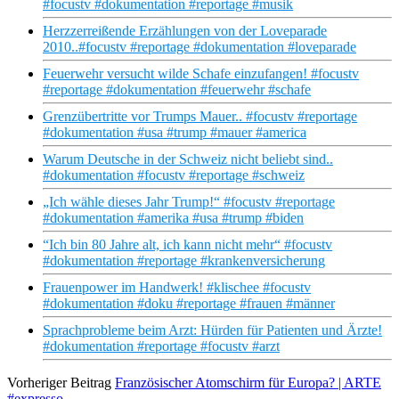
#focustv #dokumentation #reportage #musik
Herzzerreißende Erzählungen von der Loveparade
2010..#focustv #reportage #dokumentation #loveparade
Feuerwehr versucht wilde Schafe einzufangen! #focustv
#reportage #dokumentation #feuerwehr #schafe
Grenzübertritte vor Trumps Mauer.. #focustv #reportage
#dokumentation #usa #trump #mauer #america
Warum Deutsche in der Schweiz nicht beliebt sind..
#dokumentation #focustv #reportage #schweiz
„Ich wähle dieses Jahr Trump!“ #focustv #reportage
#dokumentation #amerika #usa #trump #biden
“Ich bin 80 Jahre alt, ich kann nicht mehr“ #focustv
#dokumentation #reportage #krankenversicherung
Frauenpower im Handwerk! #klischee #focustv
#dokumentation #doku #reportage #frauen #männer
Sprachprobleme beim Arzt: Hürden für Patienten und Ärzte!
#dokumentation #reportage #focustv #arzt
Vorheriger Beitrag
Französischer Atomschirm für Europa? | ARTE
#expresso