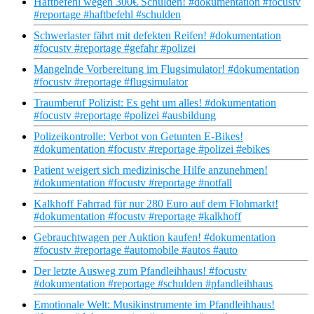
Haftbefehl wegen 300€ Schulden! #dokumentation #focustv
#reportage #haftbefehl #schulden
Schwerlaster fährt mit defekten Reifen! #dokumentation
#focustv #reportage #gefahr #polizei
Mangelnde Vorbereitung im Flugsimulator! #dokumentation
#focustv #reportage #flugsimulator
Traumberuf Polizist: Es geht um alles! #dokumentation
#focustv #reportage #polizei #ausbildung
Polizeikontrolle: Verbot von Getunten E-Bikes!
#dokumentation #focustv #reportage #polizei #ebikes
Patient weigert sich medizinische Hilfe anzunehmen!
#dokumentation #focustv #reportage #notfall
Kalkhoff Fahrrad für nur 280 Euro auf dem Flohmarkt!
#dokumentation #focustv #reportage #kalkhoff
Gebrauchtwagen per Auktion kaufen! #dokumentation
#focustv #reportage #automobile #autos #auto
Der letzte Ausweg zum Pfandleihhaus! #focustv
#dokumentation #reportage #schulden #pfandleihhaus
Emotionale Welt: Musikinstrumente im Pfandleihhaus!