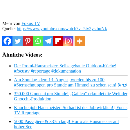
Mehr von
Fokus TV
Quelle:
https://www.youtube.com/watch?v=5tv2ysibuNk
Ähnliche Videos:
Der Promi-Hausmeister: Selbstgebaute Outdoor-Küche!
#focustv #reportage #dokumentation
Am Sonntag, dem 13. August, werden bis zu 100
#Sternschnuppen pro Stunde am Himmel zu sehen sein! 💫😍
350.000 Gnocchi pro Stunde! „Galileo“ erkundet die Welt der
Gnocchi-Produktion
Knochenjob Hausmeister: So hart ist der Job wirklich! | Focus
TV Reportage
5000 Passagiere & 337m lang! Harro als Hausmeister auf
hoher See