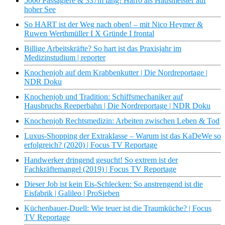
5000 Passagiere & 337m lang! Harro als Hausmeister auf
hoher See
So HART ist der Weg nach oben! – mit Nico Heymer &
Ruwen Werthmüller I X Gründe I frontal
Billige Arbeitskräfte? So hart ist das Praxisjahr im
Medizinstudium | reporter
Knochenjob auf dem Krabbenkutter | Die Nordreportage |
NDR Doku
Knochenjob und Tradition: Schiffsmechaniker auf
Hausbruchs Reeperbahn | Die Nordreportage | NDR Doku
Knochenjob Rechtsmedizin: Arbeiten zwischen Leben & Tod
Luxus-Shopping der Extraklasse – Warum ist das KaDeWe so
erfolgreich? (2020) | Focus TV Reportage
Handwerker dringend gesucht! So extrem ist der
Fachkräftemangel (2019) | Focus TV Reportage
Dieser Job ist kein Eis-Schlecken: So anstrengend ist die
Eisfabrik | Galileo | ProSieben
Küchenbauer-Duell: Wie teuer ist die Traumküche? | Focus
TV Reportage