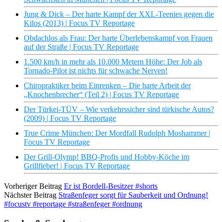
Jung & Dick – Der harte Kampf der XXL-Teenies gegen die
Kilos (2013) | Focus TV Reportage
Obdachlos als Frau: Der harte Überlebenskampf von Frauen
auf der Straße | Focus TV Reportage
1.500 km/h in mehr als 10.000 Metern Höhe: Der Job als
Tornado-Pilot ist nichts für schwache Nerven!
Chiropraktiker beim Einrenken – Die harte Arbeit der
„Knochenbrecher“ (Teil 2) | Focus TV Reportage
Der Türkei-TÜV – Wie verkehrssicher sind türkische Autos?
(2009) | Focus TV Reportage
True Crime München: Der Mordfall Rudolph Moshammer |
Focus TV Reportage
Der Grill-Olymp! BBQ-Profis und Hobby-Köche im
Grillfieber! | Focus TV Reportage
Vorheriger Beitrag
Er ist Bordell-Besitzer #shorts
Nächster Beitrag
Straßenfeger sorgt für Sauberkeit und Ordnung!
#focustv #reportage #straßenfeger #ordnung