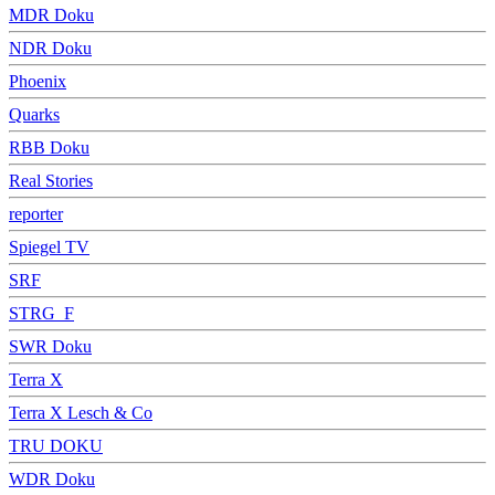
MDR Doku
NDR Doku
Phoenix
Quarks
RBB Doku
Real Stories
reporter
Spiegel TV
SRF
STRG_F
SWR Doku
Terra X
Terra X Lesch & Co
TRU DOKU
WDR Doku