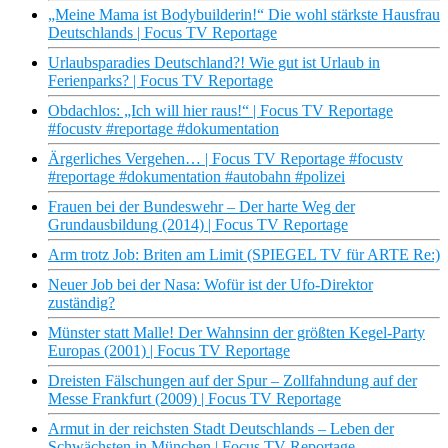
„Meine Mama ist Bodybuilderin!“ Die wohl stärkste Hausfrau
Deutschlands | Focus TV Reportage
Urlaubsparadies Deutschland?! Wie gut ist Urlaub in
Ferienparks? | Focus TV Reportage
Obdachlos: „Ich will hier raus!“ | Focus TV Reportage
#focustv #reportage #dokumentation
Ärgerliches Vergehen… | Focus TV Reportage #focustv
#reportage #dokumentation #autobahn #polizei
Frauen bei der Bundeswehr – Der harte Weg der
Grundausbildung (2014) | Focus TV Reportage
Arm trotz Job: Briten am Limit (SPIEGEL TV für ARTE Re:)
Neuer Job bei der Nasa: Wofür ist der Ufo-Direktor
zuständig?
Münster statt Malle! Der Wahnsinn der größten Kegel-Party
Europas (2001) | Focus TV Reportage
Dreisten Fälschungen auf der Spur – Zollfahndung auf der
Messe Frankfurt (2009) | Focus TV Reportage
Armut in der reichsten Stadt Deutschlands – Leben der
Schwächsten in München | Focus TV Reportage