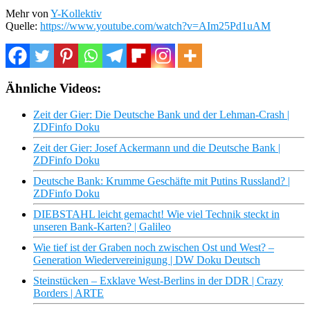
Mehr von
Y-Kollektiv
Quelle:
https://www.youtube.com/watch?v=AIm25Pd1uAM
Ähnliche Videos:
Zeit der Gier: Die Deutsche Bank und der Lehman-Crash |
ZDFinfo Doku
Zeit der Gier: Josef Ackermann und die Deutsche Bank |
ZDFinfo Doku
Deutsche Bank: Krumme Geschäfte mit Putins Russland? |
ZDFinfo Doku
DIEBSTAHL leicht gemacht! Wie viel Technik steckt in
unseren Bank-Karten? | Galileo
Wie tief ist der Graben noch zwischen Ost und West? –
Generation Wiedervereinigung | DW Doku Deutsch
Steinstücken – Exklave West-Berlins in der DDR | Crazy
Borders | ARTE