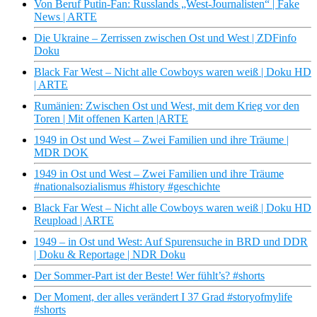
Von Beruf Putin-Fan: Russlands „West-Journalisten“ | Fake
News | ARTE
Die Ukraine – Zerrissen zwischen Ost und West | ZDFinfo
Doku
Black Far West – Nicht alle Cowboys waren weiß | Doku HD
| ARTE
Rumänien: Zwischen Ost und West, mit dem Krieg vor den
Toren | Mit offenen Karten |ARTE
1949 in Ost und West – Zwei Familien und ihre Träume |
MDR DOK
1949 in Ost und West – Zwei Familien und ihre Träume
#nationalsozialismus #history #geschichte
Black Far West – Nicht alle Cowboys waren weiß | Doku HD
Reupload | ARTE
1949 – in Ost und West: Auf Spurensuche in BRD und DDR
| Doku & Reportage | NDR Doku
Der Sommer-Part ist der Beste! Wer fühlt’s? #shorts
Der Moment, der alles verändert I 37 Grad #storyofmylife
#shorts