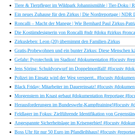
Tiere & Tierpfleger im Wildpark Johannismühle | Tier-Doku | 
Ein neues Zuhause für den Zirkus | Die Nordreportage | NDR
Roncalli – Macht der Manege | Wie Bernhard Paul Zirkus-Pat
Die Kostümdesignerin von Roncalli #ndr #doku #zirkus #roncal
Zirkusleben: Leon (20) übernimmt den Familien-Zirkus
Gratis-Probewohnen und ein bunter Zirkus: Diese Menschen k
Gefahr: Pyrotechnik im Stadion! #dokumentation #focustv #rep
Jens Söring: Schuldvorwurf im Doppelmordfall! #focustv #doku
Polizei im Einsatz wird der Weg versperrt.. #focustv #dokumen
Black Friday: Mitarbeiter im Dauereinsatz! #focustv #dokumen
Morgenstern im Knast gebaut #dokumentation #reportage #focus
Herausforderungen im Bundeswehr-Kampftraining!#focustv #d
Feldlager im Fokus: Zielführende Identifikation von Gegenstä
Angespannte Sicherheitslage im Krisengebiet! #focustv #doku
Boss Uhr für nur 50 Euro im Pfandleihhaus! #focustv #report