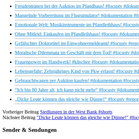
Freudentränen bei der Auktion im Pfandhaus! #focustv #doku
Mangelnde Vorbereitung im Flugsimulator! #dokumentation #fo
Emotionale Welt: Musikinstrumente im Pfandleihhaus! #focust
Ohne Mitleid: Einkaufen im Pfandleihhaus! #focustv #dokumen
Gefälschter Doktortitel im Einwohnermeldeamt! #focustv #repo
Moralische Dilemmata im Geschäft mit dem Tod! #focustv #do
Frauenpower im Handwerk! #klischee #focustv #dokumentatio
Lebensgefahr: Zehnjähriges Kind von Pkw erfasst! #focustv #d
Gebrauchtwagen per Auktion kaufen! #dokumentation #focustv
“Ich bin 80 Jahre alt, ich kann nicht mehr“ #focustv #dokumen
„Dicke Leute können das gleiche wie Dünne!“ #focustv #repor
Vorheriger Beitrag
Siedlungen in der West Bank #shorts
Nächster Beitrag
"Dicke Leute können das gleiche wie Dünne!" #foc
Sender & Sendungen