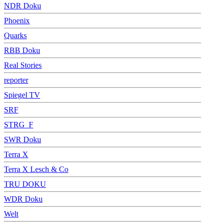
NDR Doku
Phoenix
Quarks
RBB Doku
Real Stories
reporter
Spiegel TV
SRF
STRG_F
SWR Doku
Terra X
Terra X Lesch & Co
TRU DOKU
WDR Doku
Welt