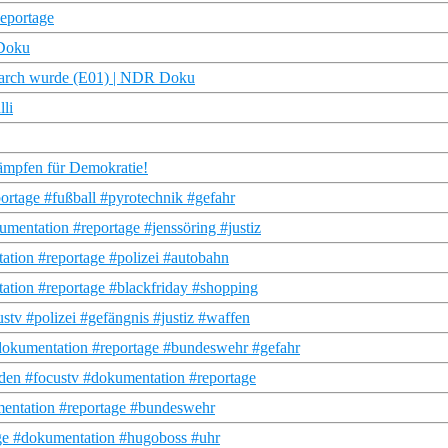
Reportage
 Doku
riarch wurde (E01) | NDR Doku
li
ämpfen für Demokratie!
ortage #fußball #pyrotechnik #gefahr
mentation #reportage #jenssöring #justiz
tation #reportage #polizei #autobahn
tation #reportage #blackfriday #shopping
tv #polizei #gefängnis #justiz #waffen
okumentation #reportage #bundeswehr #gefahr
nden #focustv #dokumentation #reportage
mentation #reportage #bundeswehr
age #dokumentation #hugoboss #uhr