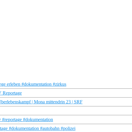
ege erleben #dokumentation #zirkus
TV Reportage
Überlebenskampf | Mona mittendrin 23 | SRF
tv #reportage #dokumentation
tage #dokumentation #autobahn #polizei