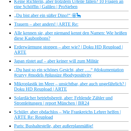
Keine Richterin, aber trotzdem Urteile fällen? 10 Fragen an
eine Schöffin | Galileo | ProSieben
„Du bist aber ein süßer Dino!“ 🤩🦕
Trauern – aber anders! | ARTE Re:
Alle kennen sie, aber niemand kennt den Namen: Wie heißen
diese Kaubonbons?
Erderwärmung stoppen – aber wie? | Doku HD Reupload |
ARTE
Japan rüstet auf – aber keiner will zum Militär
„Du hast so ein schönes Gesicht, aber ….“ #dokumentation
#curvy #models #plussize #bodypositivity
Mikroplastik im Meer – unsichtbar, aber auch ungefährlich? |
Doku HD Reupload | ARTE
Solardächer betriebsbereit, aber: Fehlende Zähler und
Stromleitungen | report München | BR24
Schüler, aber obdachlos – Wie Frankreichs Lehrer helfen |
ARTE Re: Reupload
Paris: Bushaltestelle, aber außerplanmäßig!