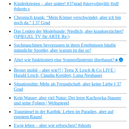
Kinderkriegen – aber später! #37grad #storyofmylife #zdf
#shorts s
Chronisch krank: “Mein Körper verschwindet, aber ich bin
noch da.“ I 37 Grad
Das Leiden der Modehunde: Niedlich, aber krankgezüchtet?
(SPIEGEL TV für ARTE Re:)
Suchmaschinen bevorzugen in ihren Ergebnissen häufig
männliche Sportler, aber warum ist das so?
Aber wie funktioniert eine Sonnenfinsternis überhaupt?☀️🌚
Besser mobil – aber wie?! | Terra X Lesch & Co LIVE |
Harald Lesch, Claudia Kemfert, Luisa Neubauer
Situationship: Mehr als Freundschaft, aber keine Liebe I 37
Grad
Kein Wasser, aber viel Natur: Der leere Kachowka-Stausee
und seine Folgen | Weltspiegel
Trauminsel in der Karibik: Leben im Paradies, aber auf
engstem Raum!
Ewig leben – aber wie erforschen? #shorts