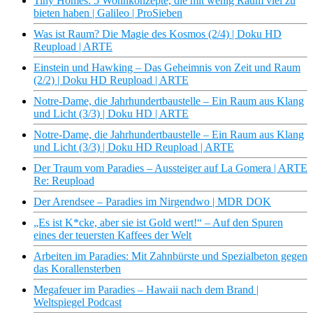
Tiny Homes: 5 Wohnkonzepte, die mit wenig Raum viel zu
bieten haben | Galileo | ProSieben
Was ist Raum? Die Magie des Kosmos (2/4) | Doku HD
Reupload | ARTE
Einstein und Hawking – Das Geheimnis von Zeit und Raum
(2/2) | Doku HD Reupload | ARTE
Notre-Dame, die Jahrhundertbaustelle – Ein Raum aus Klang
und Licht (3/3) | Doku HD | ARTE
Notre-Dame, die Jahrhundertbaustelle – Ein Raum aus Klang
und Licht (3/3) | Doku HD Reupload | ARTE
Der Traum vom Paradies – Aussteiger auf La Gomera | ARTE
Re: Reupload
Der Arendsee – Paradies im Nirgendwo | MDR DOK
„Es ist K*cke, aber sie ist Gold wert!“ – Auf den Spuren
eines der teuersten Kaffees der Welt
Arbeiten im Paradies: Mit Zahnbürste und Spezialbeton gegen
das Korallensterben
Megafeuer im Paradies – Hawaii nach dem Brand |
Weltspiegel Podcast