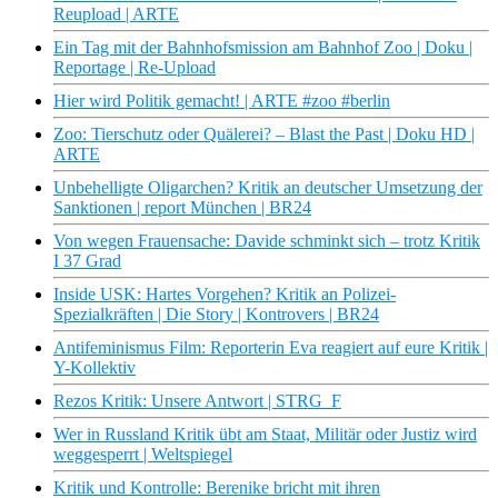
Reupload | ARTE
Ein Tag mit der Bahnhofsmission am Bahnhof Zoo | Doku |
Reportage | Re-Upload
Hier wird Politik gemacht! | ARTE #zoo #berlin
Zoo: Tierschutz oder Quälerei? – Blast the Past | Doku HD |
ARTE
Unbehelligte Oligarchen? Kritik an deutscher Umsetzung der
Sanktionen | report München | BR24
Von wegen Frauensache: Davide schminkt sich – trotz Kritik
I 37 Grad
Inside USK: Hartes Vorgehen? Kritik an Polizei-
Spezialkräften | Die Story | Kontrovers | BR24
Antifeminismus Film: Reporterin Eva reagiert auf eure Kritik |
Y-Kollektiv
Rezos Kritik: Unsere Antwort | STRG_F
Wer in Russland Kritik übt am Staat, Militär oder Justiz wird
weggesperrt | Weltspiegel
Kritik und Kontrolle: Berenike bricht mit ihren