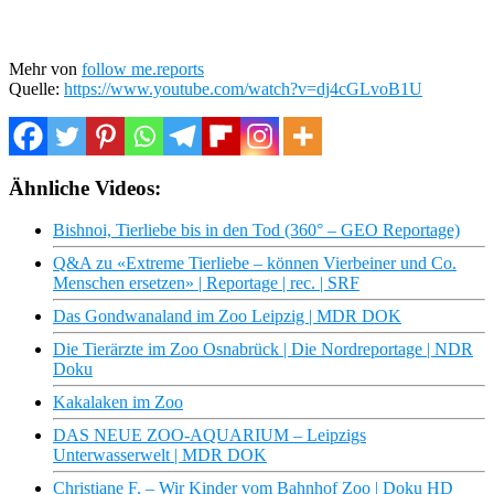
Mehr von
follow me.reports
Quelle:
https://www.youtube.com/watch?v=dj4cGLvoB1U
Ähnliche Videos:
Bishnoi, Tierliebe bis in den Tod (360° – GEO Reportage)
Q&A zu «Extreme Tierliebe – können Vierbeiner und Co.
Menschen ersetzen» | Reportage | rec. | SRF
Das Gondwanaland im Zoo Leipzig | MDR DOK
Die Tierärzte im Zoo Osnabrück | Die Nordreportage | NDR
Doku
Kakalaken im Zoo
DAS NEUE ZOO-AQUARIUM – Leipzigs
Unterwasserwelt | MDR DOK
Christiane F. – Wir Kinder vom Bahnhof Zoo | Doku HD