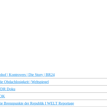
hof | Kontrovers | Die Story | BR24
ie Obdachlosigkeit | Weltspiegel
| WDR Doku
 DOK
ie Brennpunkte der Republik I WELT Reportage