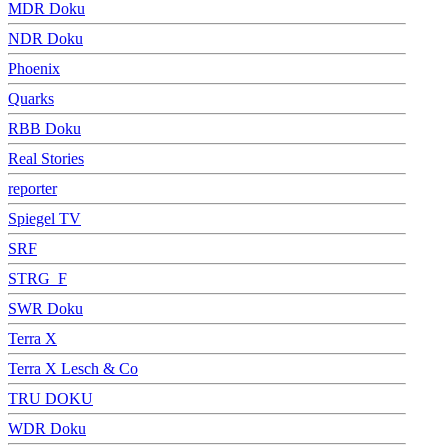
MDR Doku
NDR Doku
Phoenix
Quarks
RBB Doku
Real Stories
reporter
Spiegel TV
SRF
STRG_F
SWR Doku
Terra X
Terra X Lesch & Co
TRU DOKU
WDR Doku