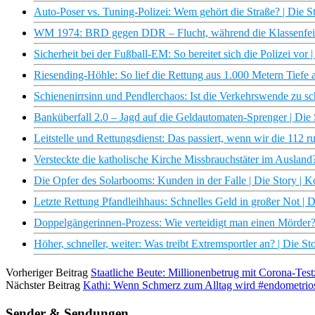
Auto-Poser vs. Tuning-Polizei: Wem gehört die Straße? | Die S
WM 1974: BRD gegen DDR – Flucht, während die Klassenfeinde
Sicherheit bei der Fußball-EM: So bereitet sich die Polizei vor 
Riesending-Höhle: So lief die Rettung aus 1.000 Metern Tiefe 
Schienenirrsinn und Pendlerchaos: Ist die Verkehrswende zu sc
Banküberfall 2.0 – Jagd auf die Geldautomaten-Sprenger | Die 
Leitstelle und Rettungsdienst: Das passiert, wenn wir die 112 r
Versteckte die katholische Kirche Missbrauchstäter im Ausland?
Die Opfer des Solarbooms: Kunden in der Falle | Die Story | 
Letzte Rettung Pfandleihhaus: Schnelles Geld in großer Not | 
Doppelgängerinnen-Prozess: Wie verteidigt man einen Mörder? 
Höher, schneller, weiter: Was treibt Extremsportler an? | Die S
Vorheriger Beitrag
Staatliche Beute: Millionenbetrug mit Corona-Testz
Nächster Beitrag
Kathi: Wenn Schmerz zum Alltag wird #endometrios
Sender & Sendungen