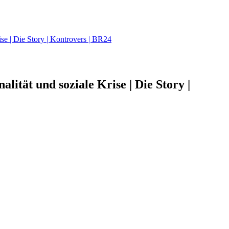
ise | Die Story | Kontrovers | BR24
alität und soziale Krise | Die Story |