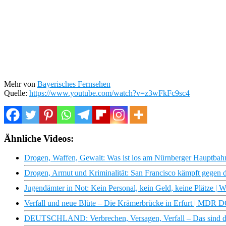
Mehr von
Bayerisches Fernsehen
Quelle:
https://www.youtube.com/watch?v=z3wFkFc9sc4
Ähnliche Videos:
Drogen, Waffen, Gewalt: Was ist los am Nürnberger Hauptbahn
Drogen, Armut und Kriminalität: San Francisco kämpft gegen d
Jugendämter in Not: Kein Personal, kein Geld, keine Plätze 
Verfall und neue Blüte – Die Krämerbrücke in Erfurt | MDR
DEUTSCHLAND: Verbrechen, Versagen, Verfall – Das sind d