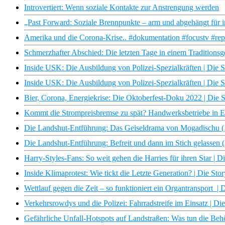
Introvertiert: Wenn soziale Kontakte zur Anstrengung werden
„Past Forward: Soziale Brennpunkte – arm und abgehängt f
Amerika und die Corona-Krise.. #dokumentation #focustv #rep
Schmerzhafter Abschied: Die letzten Tage in einem Traditionsge
Inside USK: Die Ausbildung von Polizei-Spezialkräften | Die S
Inside USK: Die Ausbildung von Polizei-Spezialkräften | Die S
Bier, Corona, Energiekrise: Die Oktoberfest-Doku 2022 | Die S
Kommt die Strompreisbremse zu spät? Handwerksbetriebe in Ex
Die Landshut-Entführung: Das Geiseldrama von Mogadischu (1/
Die Landshut-Entführung: Befreit und dann im Stich gelassen (
Harry-Styles-Fans: So weit gehen die Harries für ihren Star | D
Inside Klimaprotest: Wie tickt die Letzte Generation? | Die Sto
Wettlauf gegen die Zeit – so funktioniert ein Organtransport | 
Verkehrsrowdys und die Polizei: Fahrradstreife im Einsatz | Di
Gefährliche Unfall-Hotspots auf Landstraßen: Was tun die Beh