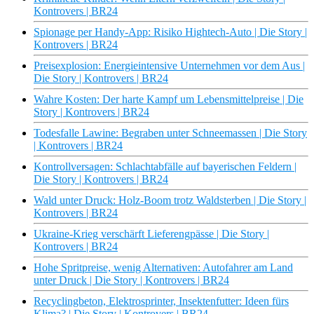
Kontrovers | BR24
Spionage per Handy-App: Risiko Hightech-Auto | Die Story |
Kontrovers | BR24
Preisexplosion: Energieintensive Unternehmen vor dem Aus |
Die Story | Kontrovers | BR24
Wahre Kosten: Der harte Kampf um Lebensmittelpreise | Die
Story | Kontrovers | BR24
Todesfalle Lawine: Begraben unter Schneemassen | Die Story
| Kontrovers | BR24
Kontrollversagen: Schlachtabfälle auf bayerischen Feldern |
Die Story | Kontrovers | BR24
Wald unter Druck: Holz-Boom trotz Waldsterben | Die Story |
Kontrovers | BR24
Ukraine-Krieg verschärft Lieferengpässe | Die Story |
Kontrovers | BR24
Hohe Spritpreise, wenig Alternativen: Autofahrer am Land
unter Druck | Die Story | Kontrovers | BR24
Recyclingbeton, Elektrosprinter, Insektenfutter: Ideen fürs
Klima? | Die Story | Kontrovers | BR24