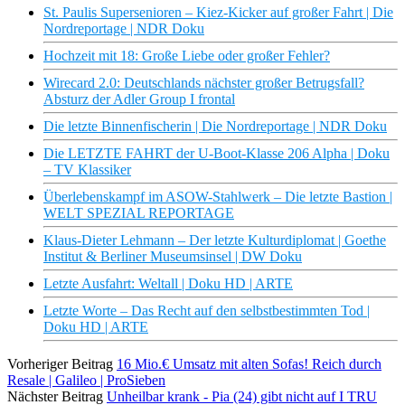
St. Paulis Supersenioren – Kiez-Kicker auf großer Fahrt | Die
Nordreportage | NDR Doku
Hochzeit mit 18: Große Liebe oder großer Fehler?
Wirecard 2.0: Deutschlands nächster großer Betrugsfall?
Absturz der Adler Group I frontal
Die letzte Binnenfischerin | Die Nordreportage | NDR Doku
Die LETZTE FAHRT der U-Boot-Klasse 206 Alpha | Doku
– TV Klassiker
Überlebenskampf im ASOW-Stahlwerk – Die letzte Bastion |
WELT SPEZIAL REPORTAGE
Klaus-Dieter Lehmann – Der letzte Kulturdiplomat | Goethe
Institut & Berliner Museumsinsel | DW Doku
Letzte Ausfahrt: Weltall | Doku HD | ARTE
Letzte Worte – Das Recht auf den selbstbestimmten Tod |
Doku HD | ARTE
Vorheriger Beitrag
16 Mio.€ Umsatz mit alten Sofas! Reich durch
Resale | Galileo | ProSieben
Nächster Beitrag
Unheilbar krank - Pia (24) gibt nicht auf I TRU