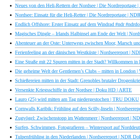
Neues von den Heli-Rettern der Nordsee | Die Nordreportage
Nordsee: Einsatz für die Heli-Retter | Die Nordreportage | N
Endlich Offshore: Erster Einsatz auf dem Windrad #ndr #ndrd
Magisches Dingle – Irlands Halbinsel am Ende der Welt | Nor
Abenteuer an der Oste: Unterwegs zwischen Moor, Marsch un
Ferienfeeling an der dänischen Westküste | Nordseereport | 
Eine Straße mit 22 Spuren mitten in der Stadt? Willkommen in 
Die geheime Welt der Gentlemen’s Clubs – mitten in London | 
Schießereien mitten in der Stadt: Grenobles brutaler Drogenkrie
Versenkte Kriegsschiffe in der Nordsee | Doku HD | ARTE
Lauro (25) wird mitten am Tag niedergestochen | TRU DOKU
Cornwalls Karibik: Frühling auf den Scilly-Inseln | Nordseer
Zugvögel: Zwischenstopp im Wattenmeer | Nordseereport | 
Surfen, Schwimmen, Fotografieren – Wintersport auf Norddeu
Tulpenfrühling in den Niederlanden | Nordseereport | NDR Do