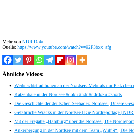
Mehr von
NDR Doku
Quelle:
https://www.youtube.com/watch?v=92F3bxx_afg
Ähnliche Videos:
Weihnachtstraditionen an der Nordsee: Mehr als nur Plätzche
Katzenhaie in der Nordsee #doku #ndr #ndrdoku #shorts
Die Geschichte der deutschen Seebäder: Nordsee | Unsere Ge
Gefährliche Wracks in der Nordsee | Die Nordreportage | ND
Mit der Fregatte „Hamburg“ über die Nordsee | Die Nordrepo
Ankerbergung in der Nordsee mit dem Team „Wulf 9“ | Die N