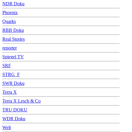
NDR Doku
Phoenix
Quarks
RBB Doku
Real Stories
reporter
Spiegel TV
SRF
STRG_F
SWR Doku
Terra X
Terra X Lesch & Co
TRU DOKU
WDR Doku
Welt