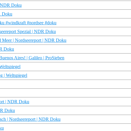
 | NDR Doku
DR Doku
oku #windkraft #nordsee #doku
dseereport Spezial | NDR Doku
d Meer | Nordseereport | NDR Doku
NDR Doku
Buenos Aires! | Galileo | ProSieben
Weltspiegel
g | Weltspiegel
eport | NDR Doku
NDR Doku
tsch | Nordseereport | NDR Doku
ku