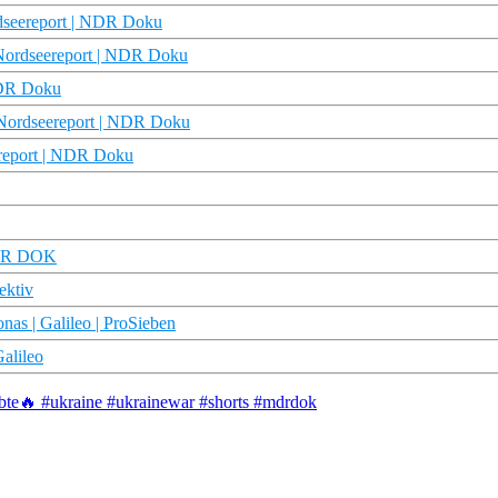
rdseereport | NDR Doku
| Nordseereport | NDR Doku
 NDR Doku
 Nordseereport | NDR Doku
ereport | NDR Doku
 MDR DOK
ektiv
nas | Galileo | ProSieben
alileo
lebte🔥 #ukraine #ukrainewar #shorts #mdrdok