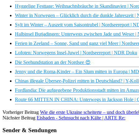
Hyggelige Festtage: Weihnachtsbräuche in Skandinavien | No
Winter in Norwegen – Glücklich durch die dunkle Jahreszeit 
Sylt im Winter – Auszeit vom Saisontrubel | Nordseereport |
Halbinsel Butjadingen: Unterwegs zwischen Jade und Weser |
Ferien in Zeeland – Sonne, Sand und ganz viel Meer | Nordse
Lofoten: Norwegens Insel-Juwel | Nordseereport | NDR Doku
Die Seehundstation an der Nordsee 😍
Jenny und die Roma-Kinder – Ein Slum mitten in Europa |
Chinas illegale Übersee-Polizei mitten in Deutschland? | Y-Koll
Fordlandia: Die aufgegebene Produktionsstadt mitten im Amazo
Route 66 MITTEN IN CHINA: Unterwegs in Jackson Hole | G
Vorheriger Beitrag
Wie die erste Ukraine scheiterte – und doch über
Nächster Beitrag
Eisbaden - Sehnsucht nach Kälte | ARTE Re:
Sender & Sendungen