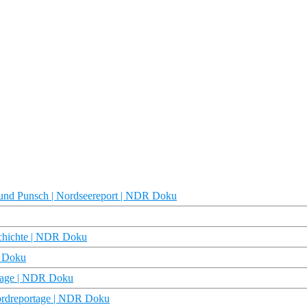
n und Punsch | Nordseereport | NDR Doku
schichte | NDR Doku
R Doku
rtage | NDR Doku
ordreportage | NDR Doku