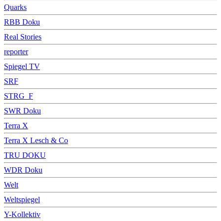
Quarks
RBB Doku
Real Stories
reporter
Spiegel TV
SRF
STRG_F
SWR Doku
Terra X
Terra X Lesch & Co
TRU DOKU
WDR Doku
Welt
Weltspiegel
Y-Kollektiv