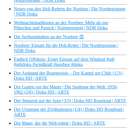
Nordreportage | NDR Doku
Neues von den Heli-Rettern der Nordsee | Die Nordreportage
| NDR Doku
Weihnachtstraditionen an der Nordsee: Mehr als nur
Plätzchen und Punsch | Nordseereport | NDR Doku
Die Seehundstation an der Nordsee 😍
Nordsee: Einsatz für die Heli-Retter | Die Nordreportage |
NDR Doku
Endlich Offshore: Erster Einsatz auf dem Windrad #ndr
#ndrdoku #windkraft #nordsee #doku
Der Aufstand der Bourgeoisie – Der Kampf um Chile (1/3) |
Doku HD | ARTE
Der Garten vor der Mauer | Die Spaltung der Welt: 1939-
1962 (2/6) | Doku HD | ARTE
Der Steinzeit auf der Spur (3/3) | Doku HD Reupload | ARTE
Der Ursprung der Zivilisationen (1/4) | Doku HD Reupload |
ARTE
Der Mann, der die Welt rettete | Doku HD | ARTE