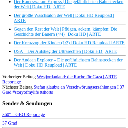
Der Rameswaram Express | Die gefährlichsten Bahnstrecken
der Welt | Doku HD | ARTE
Der größte Waschsalon der Welt | Doku HD Reupload |
ARTE
Gegen den Rest der Welt | Pflügen, ackern, kämpfen: Die
Geschichte der Bauern (4/4) | Doku HD | ARTE
Der Kreuzzug der Kinder (1/2) | Doku HD Reupload | ARTE
USA – Der Aufstieg der Ultrarechten | Doku HD | ARTE
Der Andean Explorer – Die gefährlichsten Bahnstrecken der
Welt | Doku HD Reupload | ARTE
Vorheriger Beitrag
Westjordanland: die Rache für Gaza | ARTE
Reportage
Nächster Beitrag
Stefan glaubte an Verschwörungserzählungen I 37
Grad #storyofmylife #shorts
Sender & Sendungen
360° – GEO Reportage
37 Grad