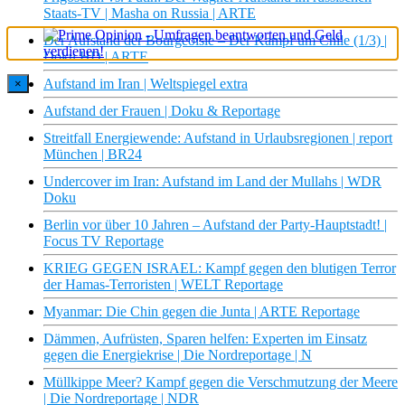
Staats-TV | Masha on Russia | ARTE
Der Aufstand der Bourgeoisie – Der Kampf um Chile (1/3) |
Doku HD | ARTE
Aufstand im Iran | Weltspiegel extra
×
Aufstand der Frauen | Doku & Reportage
Streitfall Energiewende: Aufstand in Urlaubsregionen | report
München | BR24
Undercover im Iran: Aufstand im Land der Mullahs | WDR
Doku
Berlin vor über 10 Jahren – Aufstand der Party-Hauptstadt! |
Focus TV Reportage
KRIEG GEGEN ISRAEL: Kampf gegen den blutigen Terror
der Hamas-Terroristen | WELT Reportage
Myanmar: Die Chin gegen die Junta | ARTE Reportage
Dämmen, Aufrüsten, Sparen helfen: Experten im Einsatz
gegen die Energiekrise | Die Nordreportage | N
Müllkippe Meer? Kampf gegen die Verschmutzung der Meere
| Die Nordreportage | NDR