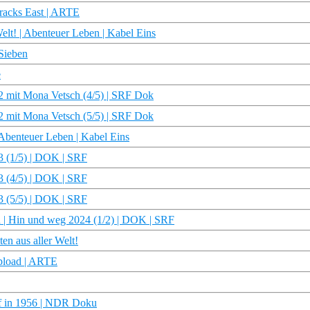
Tracks East | ARTE
Welt! | Abenteuer Leben | Kabel Eins
oSieben
e
22 mit Mona Vetsch (4/5) | SRF Dok
22 mit Mona Vetsch (5/5) | SRF Dok
 Abenteuer Leben | Kabel Eins
3 (1/5) | DOK | SRF
3 (4/5) | DOK | SRF
3 (5/5) | DOK | SRF
n | Hin und weg 2024 (1/2) | DOK | SRF
en aus aller Welt!
upload | ARTE
pf in 1956 | NDR Doku