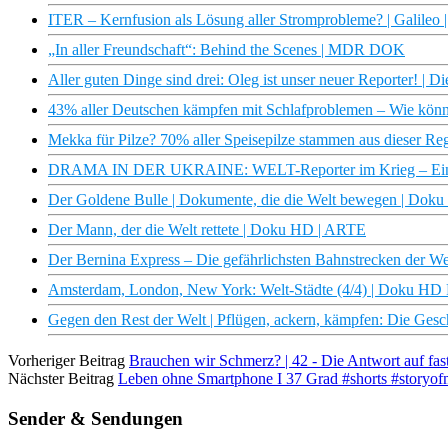
ITER – Kernfusion als Lösung aller Stromprobleme? | Galileo 
„In aller Freundschaft“: Behind the Scenes | MDR DOK
Aller guten Dinge sind drei: Oleg ist unser neuer Reporter! | D
43% aller Deutschen kämpfen mit Schlafproblemen – Wie könn
Mekka für Pilze? 70% aller Speisepilze stammen aus dieser Re
DRAMA IN DER UKRAINE: WELT-Reporter im Krieg – Einbli
Der Goldene Bulle | Dokumente, die die Welt bewegen | Dok
Der Mann, der die Welt rettete | Doku HD | ARTE
Der Bernina Express – Die gefährlichsten Bahnstrecken der 
Amsterdam, London, New York: Welt-Städte (4/4) | Doku HD
Gegen den Rest der Welt | Pflügen, ackern, kämpfen: Die Ges
Vorheriger Beitrag
Brauchen wir Schmerz? | 42 - Die Antwort auf fas
Nächster Beitrag
Leben ohne Smartphone I 37 Grad #shorts #storyof
Sender & Sendungen