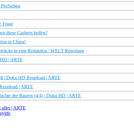
| ProSieben
ie Frage
en diese Gadgets helfen?
gion in China!
cke in eine Redaktion | WELT Reportage
u HD | ARTE
Welt | Doku HD Reupload | ARTE
 Reupload | ARTE
chichte der Bauern (4/4) | Doku HD | ARTE
t alles | ARTE
mylife