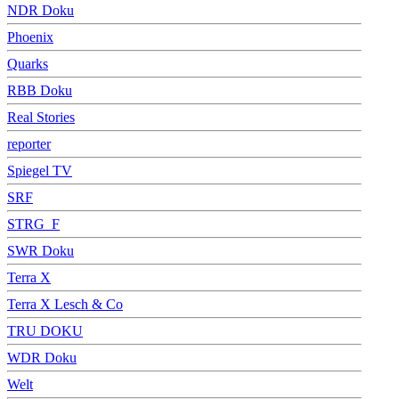
NDR Doku
Phoenix
Quarks
RBB Doku
Real Stories
reporter
Spiegel TV
SRF
STRG_F
SWR Doku
Terra X
Terra X Lesch & Co
TRU DOKU
WDR Doku
Welt