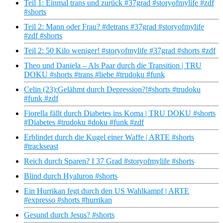
Teil 1: Einmal trans und zurück #37grad #storyofmylife #zdf
#shorts
Teil 2: Mann oder Frau? #detrans #37grad #storyofmylife
#zdf #shorts
Teil 2: 50 Kilo weniger! #storyofmylife #37grad #shorts #zdf
Theo und Daniela – Als Paar durch die Transition | TRU
DOKU #shorts #trans #liebe #trudoku #funk
Celin (23):Gelähmt durch Depression?!#shorts #trudoku
#funk #zdf
Fiorella fällt durch Diabetes ins Koma | TRU DOKU #shorts
#Diabetes #trudoku #doku #funk #zdf
Erblindet durch die Kugel einer Waffe | ARTE #shorts
#trackseast
Reich durch Sparen? I 37 Grad #storyofmylife #shorts
Blind durch Hyaluron #shorts
Ein Hurrikan fegt durch den US Wahlkampf | ARTE
#expresso #shorts #hurrikan
Gesund durch Jesus? #shorts