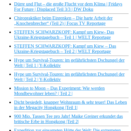
Dürre und Flut – die große Flucht vor dem Klima | Fridays
For Future | Displaced Teil 3/3 | DW Doku
Chiropraktiker beim Einrenken – Die harte Arbeit der
„Knochenbrecher“ (Teil 2) | Focus TV Reportage
STEFFEN SCHWARZKOPF: Kampf um Kiew- Das
Ukraine-Kriegstagebuch – Teil 1 | WELT Reportage
STEFFEN SCHWARZKOPF: Kampf um Kiew – Das
Ukraine-Kriegstagebuch – Teil 2 | WELT Reportage
Hype um Survival-Touren: im gefährlichsten Dschungel der
Welt | Teil 1 | Y-Kollektiv
Hype um Survival-Touren: im gefährlichsten Dschungel der
Welt | Teil 2 | Y-Kollektiv
Mission to Moon – Das Experiment: Wie werden
Mondbewohner leben? | Teil 2 |
Dicht besiedelt, knapper Wohnraum & sehr teuer! Das Leben
in der Megacity Hongkong |Teil 1|
900 Mio. Tassen Tee pro Jahr! Maike Greiner erkundet das
britische Erbe in Hongkong |Teil 2|
Expedition zur einsamsten Hütte der Welt: Die extremsten