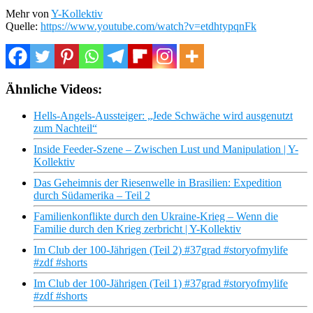
Mehr von
Y-Kollektiv
Quelle:
https://www.youtube.com/watch?v=etdhtypqnFk
Ähnliche Videos:
Hells-Angels-Aussteiger: „Jede Schwäche wird ausgenutzt
zum Nachteil“
Inside Feeder-Szene – Zwischen Lust und Manipulation | Y-
Kollektiv
Das Geheimnis der Riesenwelle in Brasilien: Expedition
durch Südamerika – Teil 2
Familienkonflikte durch den Ukraine-Krieg – Wenn die
Familie durch den Krieg zerbricht | Y-Kollektiv
Im Club der 100-Jährigen (Teil 2) #37grad #storyofmylife
#zdf #shorts
Im Club der 100-Jährigen (Teil 1) #37grad #storyofmylife
#zdf #shorts