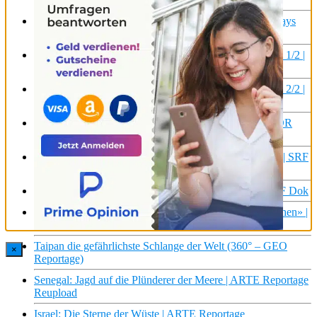
Dürre und Flut – die große Flucht vor dem Klima | Fridays
For Future | Displaced Teil 3/3 | DW Doku
Chinas Griff nach Europa – Die Neue Seidenstraße Teil 1/2 |
DW Doku
Chinas Griff nach Europa – Die Neue Seidenstraße Teil 2/2 |
DW Doku
ZERV – Auftragsmord und Waffenhandel – Teil 1 | MDR
DOK
Q&A zur Reportage «Image Models» | rec. | Reportage | SRF
Dok
Q&A zur Reportage «Eisbaden» | rec. | Reportage | SRF Dok
Q&A zur Reportage «Wiedersehen mit den Waldmenschen» |
rec. | Reportage | SRF Dok
Taipan die gefährlichste Schlange der Welt (360° – GEO
×
Reportage)
Senegal: Jagd auf die Plünderer der Meere | ARTE Reportage
Reupload
Israel: Die Sterne der Wüste | ARTE Reportage