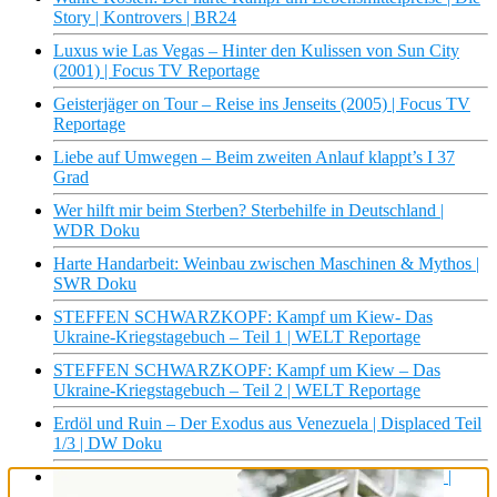
Story | Kontrovers | BR24
Luxus wie Las Vegas – Hinter den Kulissen von Sun City
(2001) | Focus TV Reportage
Geisterjäger on Tour – Reise ins Jenseits (2005) | Focus TV
Reportage
Liebe auf Umwegen – Beim zweiten Anlauf klappt’s I 37
Grad
Wer hilft mir beim Sterben? Sterbehilfe in Deutschland |
WDR Doku
Harte Handarbeit: Weinbau zwischen Maschinen & Mythos |
SWR Doku
STEFFEN SCHWARZKOPF: Kampf um Kiew- Das
Ukraine-Kriegstagebuch – Teil 1 | WELT Reportage
STEFFEN SCHWARZKOPF: Kampf um Kiew – Das
Ukraine-Kriegstagebuch – Teil 2 | WELT Reportage
Erdöl und Ruin – Der Exodus aus Venezuela | Displaced Teil
1/3 | DW Doku
Tomaten und Profitgier – Ghanas Bauern auf der Flucht |
Displaced Teil 2/3 | DW Doku