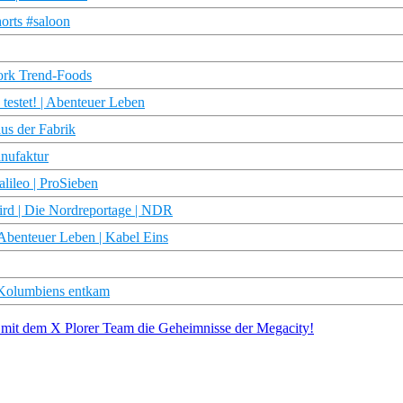
orts #saloon
ork Trend-Foods
estet! | Abenteuer Leben
us der Fabrik
anufaktur
lileo | ProSieben
ird | Die Nordreportage | NDR
 Abenteuer Leben | Kabel Eins
 Kolumbiens entkam
m mit dem X Plorer Team die Geheimnisse der Megacity!