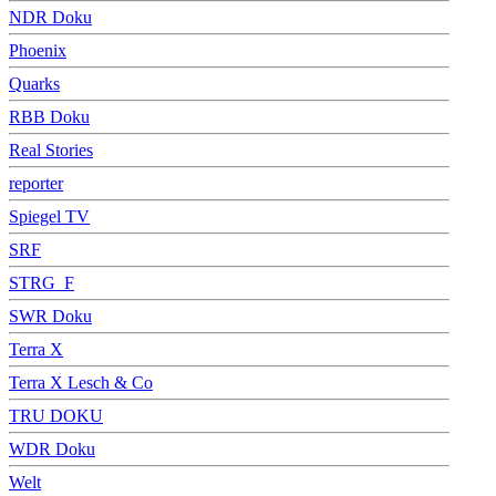
NDR Doku
Phoenix
Quarks
RBB Doku
Real Stories
reporter
Spiegel TV
SRF
STRG_F
SWR Doku
Terra X
Terra X Lesch & Co
TRU DOKU
WDR Doku
Welt