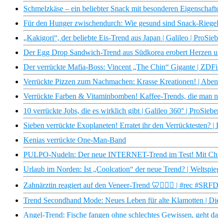
Schmelzkäse – ein beliebter Snack mit besonderen Eigenschaft
Für den Hunger zwischendurch: Wie gesund sind Snack-Riege
„Kakigori“, der beliebte Eis-Trend aus Japan | Galileo | ProSie
Der Egg Drop Sandwich-Trend aus Südkorea erobert Herzen
Der verrückte Mafia-Boss: Vincent „The Chin“ Gigante | ZDF
Verrückte Pizzen zum Nachmachen: Krasse Kreationen! | Aben
Verrückte Farben & Vitaminbomben! Kaffee-Trends, die man nich
10 verrückte Jobs, die es wirklich gibt | Galileo 360° | ProSiebe
Sieben verrückte Exoplaneten! Erratet ihr den Verrücktesten? 
Kenias verrückte One-Man-Band
PULPO-Nudeln: Der neue INTERNET-Trend im Test! Mit Chris
Urlaub im Norden: Ist „Coolcation“ der neue Trend? | Weltspie
Zahnärztin reagiert auf den Veneer-Trend 🦷👩🏼‍⚕️ | #rec #SRF
Trend Secondhand Mode: Neues Leben für alte Klamotten | D
Angel-Trend: Fische fangen ohne schlechtes Gewissen, geht das