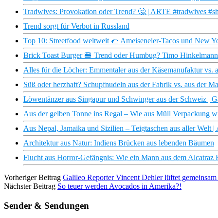
Tradwives: Provokation oder Trend? 🤔 | ARTE #tradwives #sh
Trend sorgt für Verbot in Russland
Top 10: Streetfood weltweit 🌮 Ameiseneier-Tacos und New Y
Brick Toast Burger 🍔 Trend oder Humbug? Timo Hinkelmann t
Alles für die Löcher: Emmentaler aus der Käsemanufaktur vs. a
Süß oder herzhaft? Schupfnudeln aus der Fabrik vs. aus der M
Löwentänzer aus Singapur und Schwinger aus der Schweiz | Ga
Aus der gelben Tonne ins Regal – Wie aus Müll Verpackung w
Aus Nepal, Jamaika und Sizilien – Teigtaschen aus aller Welt |
Architektur aus Natur: Indiens Brücken aus lebenden Bäumen
Flucht aus Horror-Gefängnis: Wie ein Mann aus dem Alcatraz
Vorheriger Beitrag
Galileo Reporter Vincent Dehler lüftet gemeinsa
Nächster Beitrag
So teuer werden Avocados in Amerika?!
Sender & Sendungen