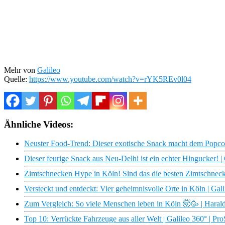
Mehr von
Galileo
Quelle:
https://www.youtube.com/watch?v=rYK5REv0l04
Ähnliche Videos:
Neuster Food-Trend: Dieser exotische Snack macht dem Popcor
Dieser feurige Snack aus Neu-Delhi ist ein echter Hingucker! | 
Zimtschnecken Hype in Köln! Sind das die besten Zimtschnecke
Versteckt und entdeckt: Vier geheimnisvolle Orte in Köln | Gali
Zum Vergleich: So viele Menschen leben in Köln 🤯🥳 | Haral
Top 10: Verrückte Fahrzeuge aus aller Welt | Galileo 360° | Pr