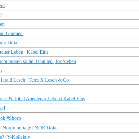
en!
l?
ben
 und Gaumen
info Doku
teuer Leben | Kabel Eins
t missen sollte! | Galileo | ProSieben
n
| Harald Lesch | Terra X Lesch & Co
si & Tobi | Abenteuer Leben | Kabel Eins
gel
Dok #Shorts
ie Nordreportage | NDR Doku
? | Y-Kollektiv