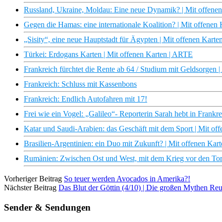
Russland, Ukraine, Moldau: Eine neue Dynamik? | Mit offene
Gegen die Hamas: eine internationale Koalition? | Mit offene
„Sisity“, eine neue Hauptstadt für Ägypten | Mit offenen Kart
Türkei: Erdogans Karten | Mit offenen Karten | ARTE
Frankreich fürchtet die Rente ab 64 / Studium mit Geldsorge
Frankreich: Schluss mit Kassenbons
Frankreich: Endlich Autofahren mit 17!
Frei wie ein Vogel: „Galileo“- Reporterin Sarah hebt in Frankr
Katar und Saudi-Arabien: das Geschäft mit dem Sport | Mit o
Brasilien-Argentinien: ein Duo mit Zukunft? | Mit offenen Ka
Rumänien: Zwischen Ost und West, mit dem Krieg vor den Tor
Vorheriger Beitrag
So teuer werden Avocados in Amerika?!
Nächster Beitrag
Das Blut der Göttin (4/10) | Die großen Mythen R
Sender & Sendungen