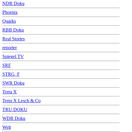
NDR Doku
Phoenix
Quarks
RBB Doku
Real Stories
reporter
Spiegel TV
SRF
STRG_F
SWR Doku
Terra X
Terra X Lesch & Co
TRU DOKU
WDR Doku
Welt