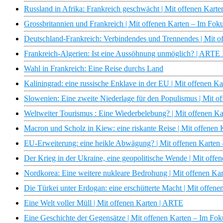
Russland in Afrika: Frankreich geschwächt | Mit offenen Kart
Grossbritannien und Frankreich | Mit offenen Karten – Im Fok
Deutschland-Frankreich: Verbindendes und Trennendes | Mit 
Frankreich-Algerien: Ist eine Aussöhnung unmöglich? | ARTE 
Wahl in Frankreich: Eine Reise durchs Land
Kaliningrad: eine russische Enklave in der EU | Mit offenen 
Slowenien: Eine zweite Niederlage für den Populismus | Mit 
Weltweiter Tourismus : Eine Wiederbelebung? | Mit offenen K
Macron und Scholz in Kiew: eine riskante Reise | Mit offenen
EU-Erweiterung: eine heikle Abwägung? | Mit offenen Karten
Der Krieg in der Ukraine, eine geopolitische Wende | Mit off
Nordkorea: Eine weitere nukleare Bedrohung | Mit offenen Ka
Die Türkei unter Erdogan: eine erschütterte Macht | Mit offen
Eine Welt voller Müll | Mit offenen Karten | ARTE
Eine Geschichte der Gegensätze | Mit offenen Karten – Im Fo