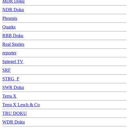
MDR Doku
NDR Doku
Phoenix
Quarks
RBB Doku
Real Stories
reporter
Spiegel TV
SRF
STRG_F
SWR Doku
Terra X
Terra X Lesch & Co
TRU DOKU
WDR Doku