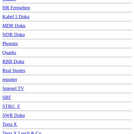
HR Fernsehen
Kabel 1 Doku
MDR Doku
NDR Doku
Phoenix
Quarks
RBB Doku
Real Stories
reporter
Spiegel TV
SRF
STRG_F
SWR Doku
Terra X
Terra X Lesch & Co