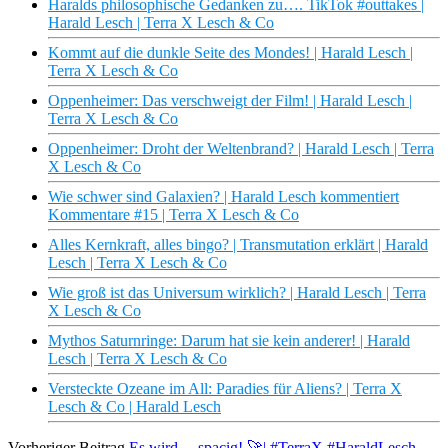
Haralds philosophische Gedanken zu…. TikTok #outtakes |
Harald Lesch | Terra X Lesch & Co
Kommt auf die dunkle Seite des Mondes! | Harald Lesch |
Terra X Lesch & Co
Oppenheimer: Das verschweigt der Film! | Harald Lesch |
Terra X Lesch & Co
Oppenheimer: Droht der Weltenbrand? | Harald Lesch | Terra
X Lesch & Co
Wie schwer sind Galaxien? | Harald Lesch kommentiert
Kommentare #15 | Terra X Lesch & Co
Alles Kernkraft, alles bingo? | Transmutation erklärt | Harald
Lesch | Terra X Lesch & Co
Wie groß ist das Universum wirklich? | Harald Lesch | Terra
X Lesch & Co
Mythos Saturnringe: Darum hat sie kein anderer! | Harald
Lesch | Terra X Lesch & Co
Versteckte Ozeane im All: Paradies für Aliens? | Terra X
Lesch & Co | Harald Lesch
Vorheriger Beitrag
Es wird ... spacig! 🚀| #TerraX #HaraldLesch