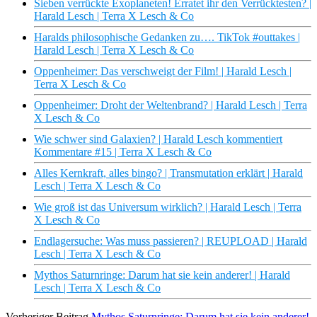
Sieben verrückte Exoplaneten! Erratet ihr den Verrücktesten? |
Harald Lesch | Terra X Lesch & Co
Haralds philosophische Gedanken zu…. TikTok #outtakes |
Harald Lesch | Terra X Lesch & Co
Oppenheimer: Das verschweigt der Film! | Harald Lesch |
Terra X Lesch & Co
Oppenheimer: Droht der Weltenbrand? | Harald Lesch | Terra
X Lesch & Co
Wie schwer sind Galaxien? | Harald Lesch kommentiert
Kommentare #15 | Terra X Lesch & Co
Alles Kernkraft, alles bingo? | Transmutation erklärt | Harald
Lesch | Terra X Lesch & Co
Wie groß ist das Universum wirklich? | Harald Lesch | Terra
X Lesch & Co
Endlagersuche: Was muss passieren? | REUPLOAD | Harald
Lesch | Terra X Lesch & Co
Mythos Saturnringe: Darum hat sie kein anderer! | Harald
Lesch | Terra X Lesch & Co
Vorheriger Beitrag
Mythos Saturnringe: Darum hat sie kein anderer!