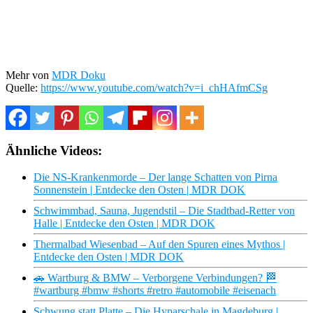
Mehr von
MDR Doku
Quelle:
https://www.youtube.com/watch?v=i_chHAfmCSg
Ähnliche Videos:
Die NS-Krankenmorde – Der lange Schatten von Pirna
Sonnenstein | Entdecke den Osten | MDR DOK
Schwimmbad, Sauna, Jugendstil – Die Stadtbad-Retter von
Halle | Entdecke den Osten | MDR DOK
Thermalbad Wiesenbad – Auf den Spuren eines Mythos |
Entdecke den Osten | MDR DOK
🚗 Wartburg & BMW – Verborgene Verbindungen? 🏁
#wartburg #bmw #shorts #retro #automobile #eisenach
Schwung statt Platte – Die Hyparschale in Magdeburg |