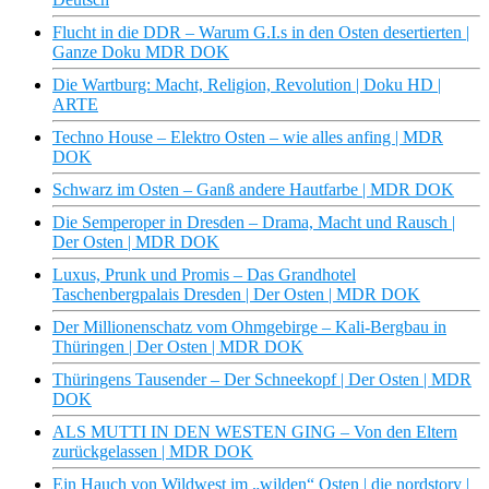
Flucht in die DDR – Warum G.I.s in den Osten desertierten |
Ganze Doku MDR DOK
Die Wartburg: Macht, Religion, Revolution | Doku HD |
ARTE
Techno House – Elektro Osten – wie alles anfing | MDR
DOK
Schwarz im Osten – Ganß andere Hautfarbe | MDR DOK
Die Semperoper in Dresden – Drama, Macht und Rausch |
Der Osten | MDR DOK
Luxus, Prunk und Promis – Das Grandhotel
Taschenbergpalais Dresden | Der Osten | MDR DOK
Der Millionenschatz vom Ohmgebirge – Kali-Bergbau in
Thüringen | Der Osten | MDR DOK
Thüringens Tausender – Der Schneekopf | Der Osten | MDR
DOK
ALS MUTTI IN DEN WESTEN GING – Von den Eltern
zurückgelassen | MDR DOK
Ein Hauch von Wildwest im „wilden“ Osten | die nordstory |