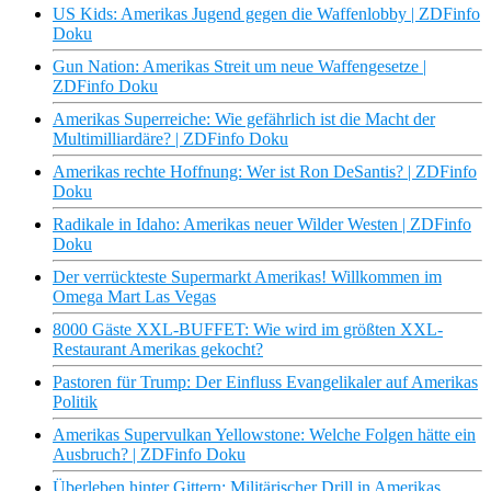
US Kids: Amerikas Jugend gegen die Waffenlobby | ZDFinfo
Doku
Gun Nation: Amerikas Streit um neue Waffengesetze |
ZDFinfo Doku
Amerikas Superreiche: Wie gefährlich ist die Macht der
Multimilliardäre? | ZDFinfo Doku
Amerikas rechte Hoffnung: Wer ist Ron DeSantis? | ZDFinfo
Doku
Radikale in Idaho: Amerikas neuer Wilder Westen | ZDFinfo
Doku
Der verrückteste Supermarkt Amerikas! Willkommen im
Omega Mart Las Vegas
8000 Gäste XXL-BUFFET: Wie wird im größten XXL-
Restaurant Amerikas gekocht?
Pastoren für Trump: Der Einfluss Evangelikaler auf Amerikas
Politik
Amerikas Supervulkan Yellowstone: Welche Folgen hätte ein
Ausbruch? | ZDFinfo Doku
Überleben hinter Gittern: Militärischer Drill in Amerikas