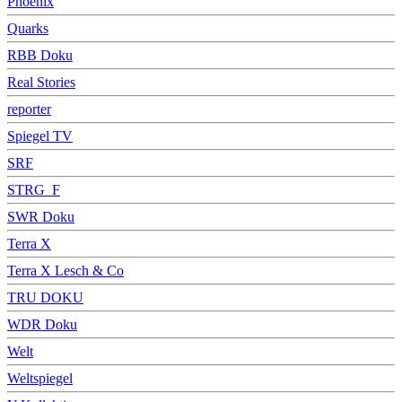
Phoenix
Quarks
RBB Doku
Real Stories
reporter
Spiegel TV
SRF
STRG_F
SWR Doku
Terra X
Terra X Lesch & Co
TRU DOKU
WDR Doku
Welt
Weltspiegel