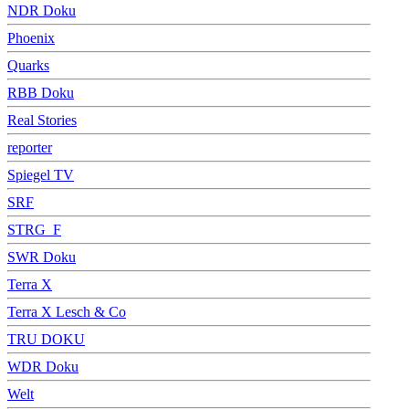
NDR Doku
Phoenix
Quarks
RBB Doku
Real Stories
reporter
Spiegel TV
SRF
STRG_F
SWR Doku
Terra X
Terra X Lesch & Co
TRU DOKU
WDR Doku
Welt