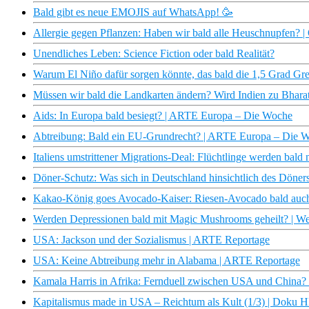
Bald gibt es neue EMOJIS auf WhatsApp! 🥳
Allergie gegen Pflanzen: Haben wir bald alle Heuschnupfen? |
Unendliches Leben: Science Fiction oder bald Realität?
Warum El Niño dafür sorgen könnte, das bald die 1,5 Grad Gre
Müssen wir bald die Landkarten ändern? Wird Indien zu Bhara
Aids: In Europa bald besiegt? | ARTE Europa – Die Woche
Abtreibung: Bald ein EU-Grundrecht? | ARTE Europa – Die 
Italiens umstrittener Migrations-Deal: Flüchtlinge werden bald 
Döner-Schutz: Was sich in Deutschland hinsichtlich des Döner
Kakao-König goes Avocado-Kaiser: Riesen-Avocado bald auch
Werden Depressionen bald mit Magic Mushrooms geheilt? | Wel
USA: Jackson und der Sozialismus | ARTE Reportage
USA: Keine Abtreibung mehr in Alabama | ARTE Reportage
Kamala Harris in Afrika: Fernduell zwischen USA und China? 
Kapitalismus made in USA – Reichtum als Kult (1/3) | Doku