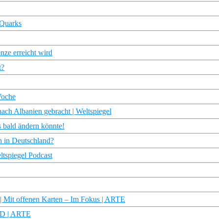
 Quarks
nze erreicht wird
t?
Woche
nach Albanien gebracht | Weltspiegel
s bald ändern könnte!
 in Deutschland?
tspiegel Podcast
| Mit offenen Karten – Im Fokus | ARTE
 HD | ARTE