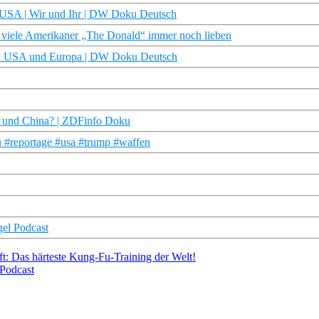
n USA | Wir und Ihr | DW Doku Deutsch
le Amerikaner „The Donald“ immer noch lieben
den USA und Europa | DW Doku Deutsch
A und China? | ZDFinfo Doku
ku #reportage #usa #trump #waffen
gel Podcast
ft: Das härteste Kung-Fu-Training der Welt!
 Podcast