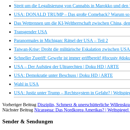
Streit um die Legalisierung von Cannabis in Marokko und de
USA: DONALD TRUMP – Das große Comeback? Warum so vie
Das Wettrennen um die KI-Weltherrschaft zwischen China, 
Transgender USA
Paranormales in Michigan: Rätsel der USA – Teil 2
Taiwan-Krise: Droht die militärische Eskalation zwischen US
Schneller Zugriff: Gewehr ist immer griffbereit! #focustv #do
USA – Der Aufstieg der Ultrarechten | Doku HD | ARTE
USA: Demokratie unter Beschuss | Doku HD | ARTE
Wahl in USA
USA: Justiz unter Trump – Rechtssystem in Gefahr? | Weltspie
Vorheriger Beitrag
Disziplin, Schmerz & unerschütterliche Willenskra
Nächster Beitrag
Nicaragua: Das Nordkorea Amerikas? | Weltspiegel
Sender & Sendungen