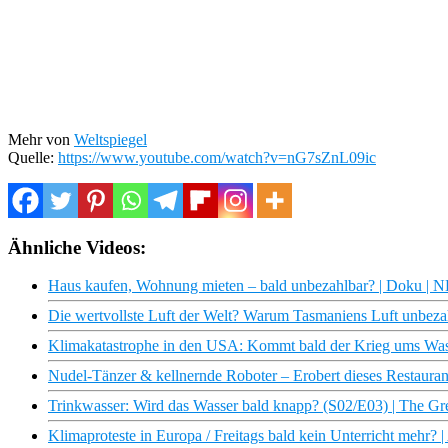
Mehr von
Weltspiegel
Quelle:
https://www.youtube.com/watch?v=nG7sZnL09ic
Ähnliche Videos:
Haus kaufen, Wohnung mieten – bald unbezahlbar? | Doku | 
Die wertvollste Luft der Welt? Warum Tasmaniens Luft unbezah
Klimakatastrophe in den USA: Kommt bald der Krieg ums Wa
Nudel-Tänzer & kellnernde Roboter – Erobert dieses Restaurant 
Trinkwasser: Wird das Wasser bald knapp? (S02/E03) | The 
Klimaproteste in Europa / Freitags bald kein Unterricht mehr