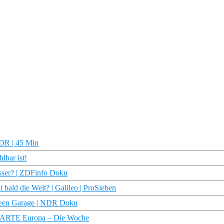
NDR | 45 Min
lbar ist!
sser? | ZDFinfo Doku
bald die Welt? | Galileo | ProSieben
Green Garage | NDR Doku
? | ARTE Europa – Die Woche