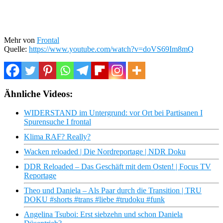
Mehr von
Frontal
Quelle:
https://www.youtube.com/watch?v=doVS69Im8mQ
Ähnliche Videos:
WIDERSTAND im Untergrund: vor Ort bei Partisanen I
Spurensuche I frontal
Klima RAF? Really?
Wacken reloaded | Die Nordreportage | NDR Doku
DDR Reloaded – Das Geschäft mit dem Osten! | Focus TV
Reportage
Theo und Daniela – Als Paar durch die Transition | TRU
DOKU #shorts #trans #liebe #trudoku #funk
Angelina Tsuboi: Erst siebzehn und schon Daniela