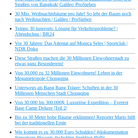
Straßen von Bangkok| Galileo |ProSieben
30 Mio. Weihnachtsbäume pro Jahr! So lebt der Baum noch
nach Weihnachten | Galileo | ProSieben
Tempo 30 innerorts: Lösung für Verkehrsprobleme? |
Abendschau | BR24
Vor 30 Jahren: Das Attentat auf Monica Seles | Sportclub |
NDR Doku
Diese Straßen machen die 30 Millionen Einwohnerstadt zu
etwas ganz Besonderem!
Von 30.000 zu 32 Millionen Einwohnern! Leben in der
Megametropole Chongqing
Unterwegs als Bang Bang Träger: Schuften in der 30
Millionen Menschen Stadt Chongqing
Von 30.000 bis 300.000$: Luxuriöse Expedition – Everest
Base Camp Deluxe |Teil 2|
Bis zu 30 Meter hohe Bäume erklimmen! Reporter Mario hilft
bei der traditionellen Ernte
Wie kommt es zu 30.000 Euro Schulden? #dokumentation
#reportage #focustv #schulden #geldnot #hilfe