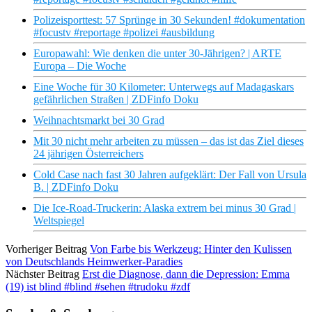
Polizeisporttest: 57 Sprünge in 30 Sekunden! #dokumentation
#focustv #reportage #polizei #ausbildung
Europawahl: Wie denken die unter 30-Jährigen? | ARTE
Europa – Die Woche
Eine Woche für 30 Kilometer: Unterwegs auf Madagaskars
gefährlichen Straßen | ZDFinfo Doku
Weihnachtsmarkt bei 30 Grad
Mit 30 nicht mehr arbeiten zu müssen – das ist das Ziel dieses
24 jährigen Österreichers
Cold Case nach fast 30 Jahren aufgeklärt: Der Fall von Ursula
B. | ZDFinfo Doku
Die Ice-Road-Truckerin: Alaska extrem bei minus 30 Grad |
Weltspiegel
Vorheriger Beitrag
Von Farbe bis Werkzeug: Hinter den Kulissen
von Deutschlands Heimwerker-Paradies
Nächster Beitrag
Erst die Diagnose, dann die Depression: Emma
(19) ist blind #blind #sehen #trudoku #zdf