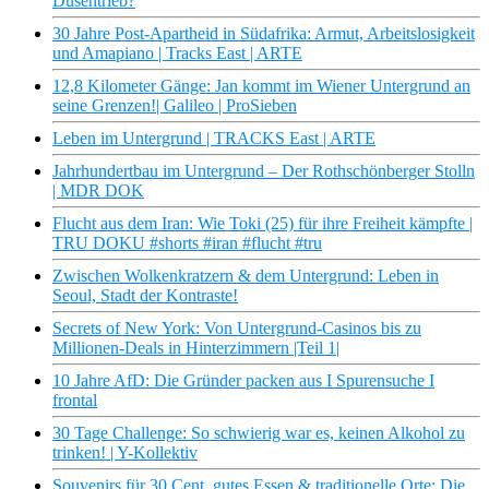
Düsentrieb?
30 Jahre Post-Apartheid in Südafrika: Armut, Arbeitslosigkeit
und Amapiano | Tracks East | ARTE
12,8 Kilometer Gänge: Jan kommt im Wiener Untergrund an
seine Grenzen!| Galileo | ProSieben
Leben im Untergrund | TRACKS East | ARTE
Jahrhundertbau im Untergrund – Der Rothschönberger Stolln
| MDR DOK
Flucht aus dem Iran: Wie Toki (25) für ihre Freiheit kämpfte |
TRU DOKU #shorts #iran #flucht #tru
Zwischen Wolkenkratzern & dem Untergrund: Leben in
Seoul, Stadt der Kontraste!
Secrets of New York: Von Untergrund-Casinos bis zu
Millionen-Deals in Hinterzimmern |Teil 1|
10 Jahre AfD: Die Gründer packen aus I Spurensuche I
frontal
30 Tage Challenge: So schwierig war es, keinen Alkohol zu
trinken! | Y-Kollektiv
Souvenirs für 30 Cent, gutes Essen & traditionelle Orte: Die