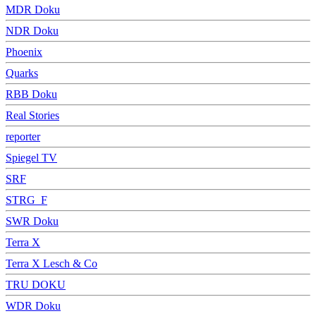
MDR Doku
NDR Doku
Phoenix
Quarks
RBB Doku
Real Stories
reporter
Spiegel TV
SRF
STRG_F
SWR Doku
Terra X
Terra X Lesch & Co
TRU DOKU
WDR Doku