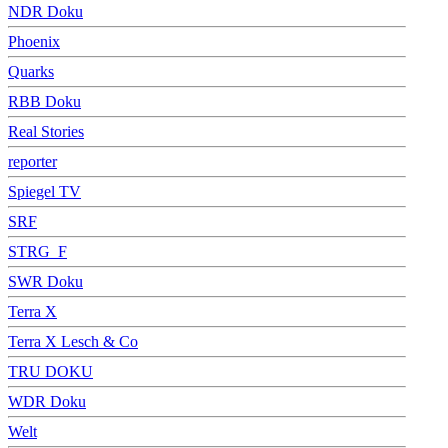
NDR Doku
Phoenix
Quarks
RBB Doku
Real Stories
reporter
Spiegel TV
SRF
STRG_F
SWR Doku
Terra X
Terra X Lesch & Co
TRU DOKU
WDR Doku
Welt