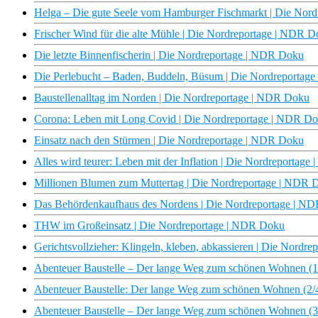
Helga – Die gute Seele vom Hamburger Fischmarkt | Die Nor
Frischer Wind für die alte Mühle | Die Nordreportage | NDR 
Die letzte Binnenfischerin | Die Nordreportage | NDR Doku
Die Perlebucht – Baden, Buddeln, Büsum | Die Nordreportag
Baustellenalltag im Norden | Die Nordreportage | NDR Doku
Corona: Leben mit Long Covid | Die Nordreportage | NDR D
Einsatz nach den Stürmen | Die Nordreportage | NDR Doku
Alles wird teurer: Leben mit der Inflation | Die Nordreportag
Millionen Blumen zum Muttertag | Die Nordreportage | NDR 
Das Behördenkaufhaus des Nordens | Die Nordreportage | N
THW im Großeinsatz | Die Nordreportage | NDR Doku
Gerichtsvollzieher: Klingeln, kleben, abkassieren | Die Nord
Abenteuer Baustelle – Der lange Weg zum schönen Wohnen (1
Abenteuer Baustelle: Der lange Weg zum schönen Wohnen (2/
Abenteuer Baustelle – Der lange Weg zum schönen Wohnen (3