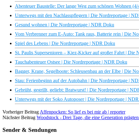
Abenteuer Baustelle: Der lange Weg zum schönen Wohnen (4/
Unterwegs mit den Nachlasspflegern | Die Nordreportage | 
Gesund wohnen | Die Nordreportage | NDR Doku
Vom Verbrenner zum E-Auto: Tank raus, Batterie rein | Die 
Spiel des Lebens | Die Nordreportage | NDR Doku
St. Paulis Supersenioren – Kiez-Kicker auf großer Fahrt | Di
Tauchabenteuer Ostsee | Die Nordreportage | NDR Doku
Bagger, Krane, Segelboote: Schleusenbau an der Elbe | Die 
Stau: Ferienbeginn auf der Autobahn | Die Nordreportage | 
Gebrüht, gegrillt, geliebt: Bratwurst! | Die Nordreportage | N
Unterwegs mit der Soko Autoposer | Die Nordreportage | ND
Vorheriger Beitrag
Affenpocken: So lief es bei mir ab | reporter
Nächster Beitrag
Woodstock - Drei Tage, die eine Generation prägt
Sender & Sendungen