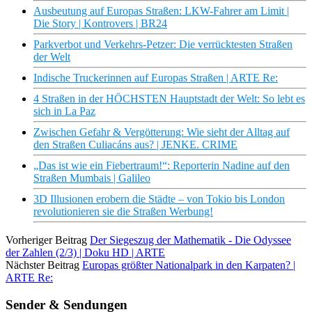
Ausbeutung auf Europas Straßen: LKW-Fahrer am Limit |
Die Story | Kontrovers | BR24
Parkverbot und Verkehrs-Petzer: Die verrücktesten Straßen
der Welt
Indische Truckerinnen auf Europas Straßen | ARTE Re:
4 Straßen in der HÖCHSTEN Hauptstadt der Welt: So lebt es
sich in La Paz
Zwischen Gefahr & Vergötterung: Wie sieht der Alltag auf
den Straßen Culiacáns aus? | JENKE. CRIME
„Das ist wie ein Fiebertraum!“: Reporterin Nadine auf den
Straßen Mumbais | Galileo
3D Illusionen erobern die Städte – von Tokio bis London
revolutionieren sie die Straßen Werbung!
Vorheriger Beitrag
Der Siegeszug der Mathematik - Die Odyssee
der Zahlen (2/3) | Doku HD | ARTE
Nächster Beitrag
Europas größter Nationalpark in den Karpaten? |
ARTE Re:
Sender & Sendungen