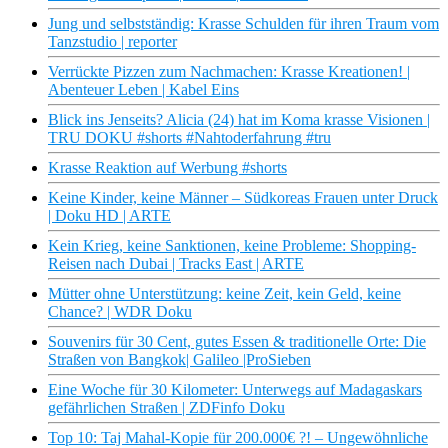
Jung und selbstständig: Krasse Schulden für ihren Traum vom
Tanzstudio | reporter
Verrückte Pizzen zum Nachmachen: Krasse Kreationen! |
Abenteuer Leben | Kabel Eins
Blick ins Jenseits? Alicia (24) hat im Koma krasse Visionen |
TRU DOKU #shorts #Nahtoderfahrung #tru
Krasse Reaktion auf Werbung #shorts
Keine Kinder, keine Männer – Südkoreas Frauen unter Druck
| Doku HD | ARTE
Kein Krieg, keine Sanktionen, keine Probleme: Shopping-
Reisen nach Dubai | Tracks East | ARTE
Mütter ohne Unterstützung: keine Zeit, kein Geld, keine
Chance? | WDR Doku
Souvenirs für 30 Cent, gutes Essen & traditionelle Orte: Die
Straßen von Bangkok| Galileo |ProSieben
Eine Woche für 30 Kilometer: Unterwegs auf Madagaskars
gefährlichen Straßen | ZDFinfo Doku
Top 10: Taj Mahal-Kopie für 200.000€ ?! – Ungewöhnliche