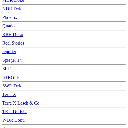
MDR Doku
NDR Doku
Phoenix
Quarks
RBB Doku
Real Stories
reporter
Spiegel TV
SRF
STRG_F
SWR Doku
Terra X
Terra X Lesch & Co
TRU DOKU
WDR Doku