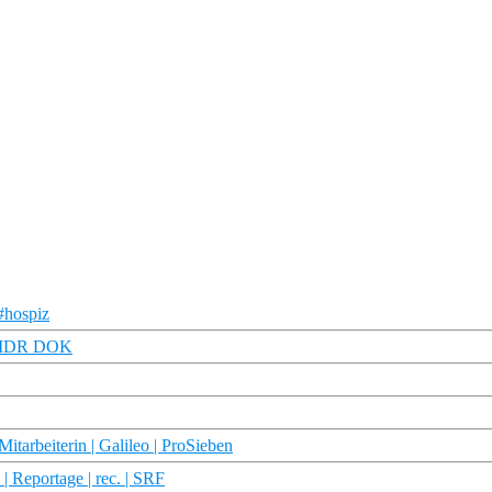
#hospiz
 | MDR DOK
tarbeiterin | Galileo | ProSieben
 Reportage | rec. | SRF