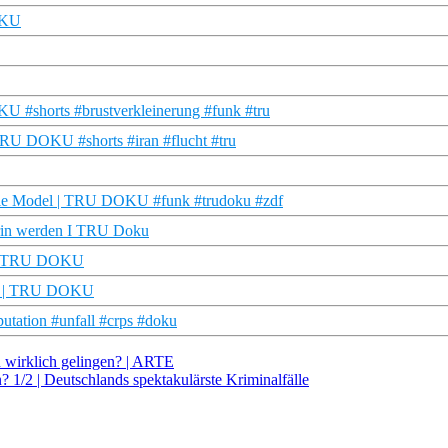
OKU
U #shorts #brustverkleinerung #funk #tru
| TRU DOKU #shorts #iran #flucht #tru
t sie Model | TRU DOKU #funk #trudoku #zdf
erin werden I TRU Doku
el | TRU DOKU
ück | TRU DOKU
putation #unfall #crps #doku
n wirklich gelingen? | ARTE
1/2 | Deutschlands spektakulärste Kriminalfälle