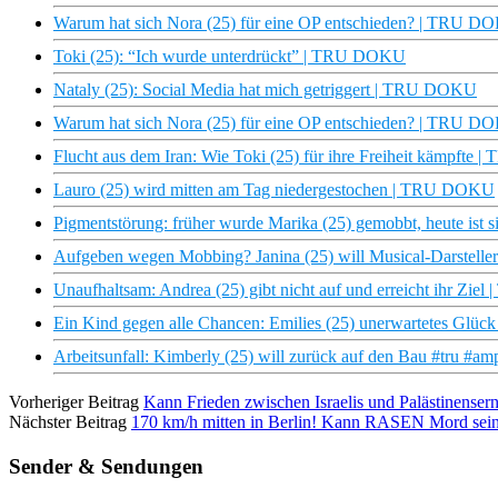
Warum hat sich Nora (25) für eine OP entschieden? | TRU D
Toki (25): “Ich wurde unterdrückt” | TRU DOKU
Nataly (25): Social Media hat mich getriggert | TRU DOKU
Warum hat sich Nora (25) für eine OP entschieden? | TRU DOK
Flucht aus dem Iran: Wie Toki (25) für ihre Freiheit kämpfte 
Lauro (25) wird mitten am Tag niedergestochen | TRU DOKU
Pigmentstörung: früher wurde Marika (25) gemobbt, heute is
Aufgeben wegen Mobbing? Janina (25) will Musical-Darstell
Unaufhaltsam: Andrea (25) gibt nicht auf und erreicht ihr Zi
Ein Kind gegen alle Chancen: Emilies (25) unerwartetes Gl
Arbeitsunfall: Kimberly (25) will zurück auf den Bau #tru #am
Vorheriger Beitrag
Kann Frieden zwischen Israelis und Palästinenser
Nächster Beitrag
170 km/h mitten in Berlin! Kann RASEN Mord sein? 
Sender & Sendungen