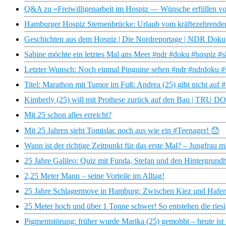
Q&A zu «Freiwilligenarbeit im Hospiz — Wünsche erfüllen vor
Hamburger Hospiz Sternenbrücke: Urlaub vom kräftezehrende
Geschichten aus dem Hospiz | Die Nordreportage | NDR Doku
Sabine möchte ein letztes Mal ans Meer #ndr #doku #hospiz #s
Letzter Wunsch: Noch einmal Pinguine sehen #ndr #ndrdoku #
Titel: Marathon mit Tumor im Fuß: Andrea (25) gibt nicht au
Kimberly (25) will mit Prothese zurück auf den Bau | TRU 
Mit 25 schon alles erreicht?
Mit 25 Jahren sieht Tomislac noch aus wie ein #Teenager! 😯
Wann ist der richtige Zeitpunkt für das erste Mal? – Jungfrau m
25 Jahre Galileo: Quiz mit Funda, Stefan und den Hintergrund
2,25 Meter Mann – seine Vorteile im Alltag!
25 Jahre Schlagermove in Hamburg: Zwischen Kiez und Hafe
25 Meter hoch und über 1 Tonne schwer! So entstehen die rie
Pigmentstörung: früher wurde Marika (25) gemobbt – heute i