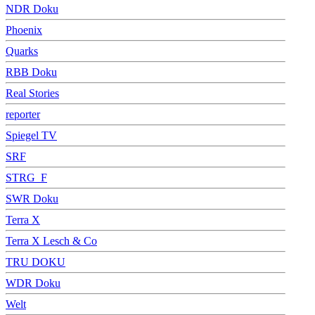
NDR Doku
Phoenix
Quarks
RBB Doku
Real Stories
reporter
Spiegel TV
SRF
STRG_F
SWR Doku
Terra X
Terra X Lesch & Co
TRU DOKU
WDR Doku
Welt