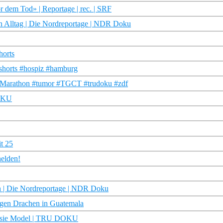
 dem Tod» | Reportage | rec. | SRF
n Alltag | Die Nordreportage | NDR Doku
horts
shorts #hospiz #hamburg
f #Marathon #tumor #TGCT #trudoku #zdf
DOKU
it 25
helden!
n | Die Nordreportage | NDR Doku
sigen Drachen in Guatemala
st sie Model | TRU DOKU